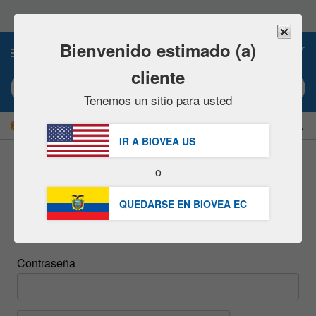
Nota:
este
sitio
web
Bienvenido estimado (a)
0
incluye
un
cliente
sistema
Búsqueda por palabra clave o nº artículo
de
Tenemos un sitio para usted
accesibilidad.
|
¡AHORRE UN 15 % AHORA!
GRATUITA
Entrega $49,00 »
IR A BIOVEA
US
o
inicie sesión
QUEDARSE EN BIOVEA
EC
Email
Contraseña