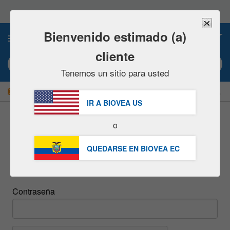
Nota:
este
sitio
web
Bienvenido estimado (a)
0
incluye
un
cliente
sistema
Búsqueda por palabra clave o nº artículo
de
Tenemos un sitio para usted
accesibilidad.
|
¡AHORRE UN 15 % AHORA!
GRATUITA
Entrega $49,00 »
IR A BIOVEA
US
o
inicie sesión
QUEDARSE EN BIOVEA
EC
Email
Contraseña