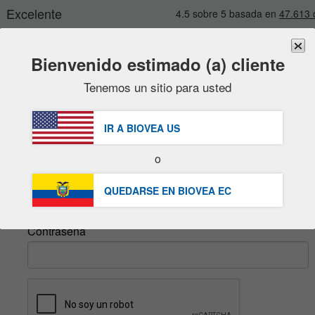
Bienvenido estimado (a) cliente
Tenemos un sitio para usted
Marcas
Nuevo
Ventas
GRATUITA
Entr
artículos en oferta
IR A BIOVEA
US
packs ahorro
inicie sesión
o
liquidaciones
Email
QUEDARSE EN BIOVEA
EC
Contraseña