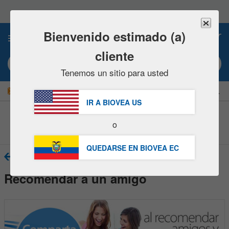
Nota:
este
sitio
web
Bienvenido estimado (a)
0
incluye
un
cliente
sistema
Búsqueda por palabra clave o nº artículo
de
Tenemos un sitio para usted
accesibilidad.
|
¡AHORRE UN 15 % AHORA!
GRATUITA
Entrega $49,00 »
IR A BIOVEA
US
o
Centro de Asistencia al cliente
QUEDARSE EN BIOVEA
EC
Volver
Recomendar a un amigo