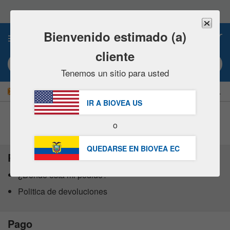
Nota:
este
sitio
web
Bienvenido estimado (a)
0
incluye
un
cliente
sistema
Búsqueda por palabra clave o nº artículo
de
Tenemos un sitio para usted
accesibilidad.
|
¡AHORRE UN 15 % AHORA!
GRATUITA
Entrega $49,00 »
IR A BIOVEA
US
o
Centro de Asistencia al cliente
QUEDARSE EN BIOVEA
EC
Pedidos
¿Dónde está mi pedido?
Politica de devoluciones
Pago