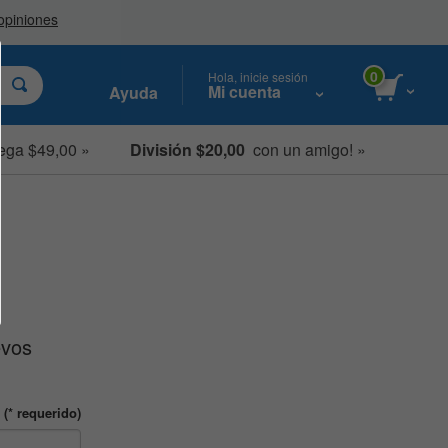
0
Hola, inicie sesión
Mi cuenta
Ayuda
ega $49,00 »
División $20,00
con un amigo! »
evos
(* requerido)