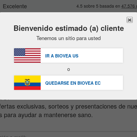
Bienvenido estimado (a) cliente
Tenemos un sitio para usted
Marcas
Nuevo
Ventas
GRATUITA
Entr
artículos en oferta
IR A BIOVEA
US
packs ahorro
ínes informativo
o
liquidaciones
QUEDARSE EN BIOVEA
EC
 15% al suscribirse a nuestro Boletín Informativo
TO!
fertas exclusivas, sorteos y presentaciones de nu
s para ayudar a mantenerse sano.