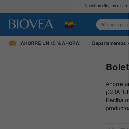
¡AHORRE UN 15 % AHORA!
Departamentos
Nota:
este
sitio
Bolet
web
incluye
un
sistema
Ahorre un
de
¡GRATUI
accesibilidad.
Presione
Reciba o
Control-
producto
F11
para
ajustar
el
Dirección
sitio