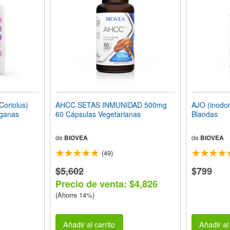
oriolus)
AHCC SETAS INMUNIDAD 500mg
AJO (inodo
ganas
60 Cápsulas Vegetarianas
Blandas
de
BIOVEA
de
BIOVEA
(49)
$5,602
$799
Precio de venta: $4,826
(Ahorre 14%)
Añadir al carrito
Añadir al 