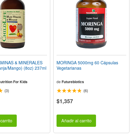
AMINAS & MINERALES
MORINGA 5000mg 60 Cápsulas
anja/Mango) (8oz) 237ml
Vegetarianas
Nutrition For Kids
de
Futurebiotics
(3)
(6)
$1,357
carrito
Añadir al carrito