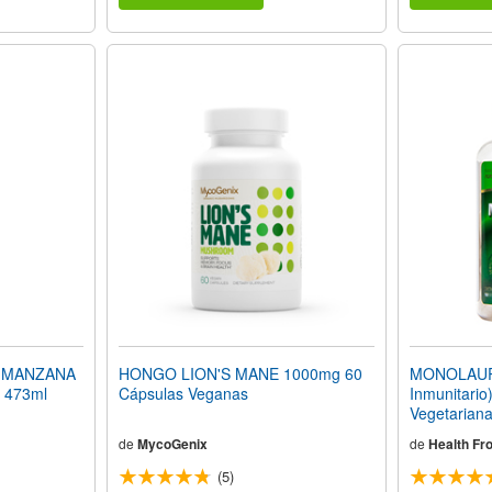
E MANZANA
HONGO LION'S MANE 1000mg 60
MONOLAURI
) 473ml
Cápsulas Veganas
Inmunitario
Vegetarian
de
MycoGenix
de
Health Fr
(5)