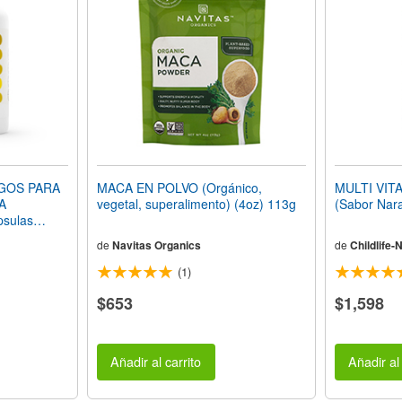
GOS PARA
MACA EN POLVO (Orgánico,
MULTI VIT
A
vegetal, superalimento) (4oz) 113g
(Sabor Nar
sulas
de
Navitas Organics
de
Childlife-
(1)
$653
$1,598
Añadir al carrito
Añadir al 