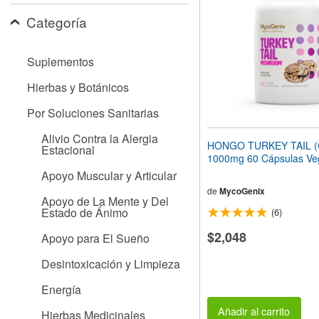
web
Categoría
a
las
personas
Suplementos
con
discapacidad
Hierbas y Botánicos
visual
que
Por Soluciones Sanitarias
están
usando
Alivio Contra la Alergia
un
HONGO TURKEY TAIL (C
Estacional
lector
1000mg 60 Cápsulas Ve
de
Apoyo Muscular y Articular
pantalla;
Presione
de
MycoGenix
Apoyo de La Mente y Del
Control-
Estado de Ánimo
(6)
F10
para
$2,048
Apoyo para El Sueño
abrir
un
Desintoxicación y Limpieza
menú
de
Energía
accesibilidad.
Añadir al carrito
Hierbas Medicinales