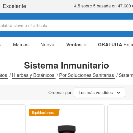
Marcas
Nuevo
Ventas
GRATUITA
Entr
artículos en oferta
packs ahorro
Sistema Inmunitario
liquidaciones
ntos
/
Hierbas y Botánicos
/
Por Soluciones Sanitarias
/
Sistem
Ordenar por:
Los más vendidos
liquidaciones