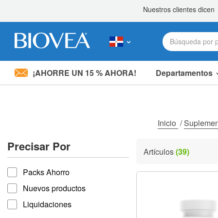
¡AHORRE UN 15 % AHORA!
Departamentos
Nota:
este
sitio
web
incluye
Inicio
/
Supleme
un
sistema
Precisar Por
de
Artículos
(39)
accesibilidad.
Precisar por
Presione
Packs Ahorro
Control-
F11
Nuevos productos
para
ajustar
Liquidaciones
el
sitio