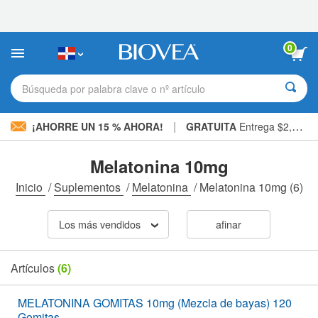
Nota:
este
sitio
web
0
incluye
un
sistema
Búsqueda por palabra clave o nº artículo
de
accesibilidad.
|
¡AHORRE UN 15 % AHORA!
GRATUITA
Entrega $2,600 »
Melatonina 10mg
Inicio
/
Suplementos
/
Melatonina
/
Melatonina 10mg
(6)
Los más vendidos
afinar
Artículos
(6)
MELATONINA GOMITAS 10mg (Mezcla de bayas) 120
Gomitas