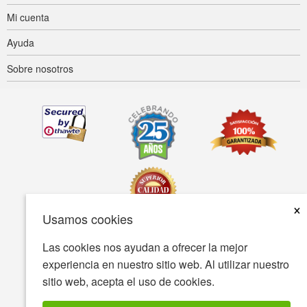
Mi cuenta
Ayuda
Sobre nosotros
×
Usamos cookies
Las cookies nos ayudan a ofrecer la mejor
Accesibilidad
Condiciones de uso
Política de privacidad
experiencia en nuestro sitio web. Al utilizar nuestro
Política de seguridad
sitio web, acepta el uso de cookies.
© Copyright 2001-2026 BIOVEA Todos los derechos reservados