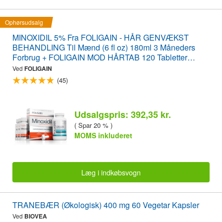
Ophørsudsalg
MINOXIDIL 5% Fra FOLIGAIN - HÅR GENVÆKST
BEHANDLING Til Mænd (6 fl oz) 180ml 3 Måneders
Forbrug + FOLIGAIN MOD HÅRTAB 120 Tabletter
ØKONOMIPAKKE
Ved
FOLIGAIN
(45)
Udsalgspris: 392,35 kr.
( Spar 20 % )
MOMS inkluderet
Læg i indkøbsvogn
TRANEBÆR (Økologisk) 400 mg 60 Vegetar Kapsler
Ved
BIOVEA