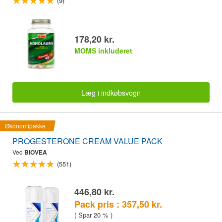
(9)
178,20 kr.
MOMS inkluderet
Læg i indkøbsvogn
Økonomipakke
PROGESTERONE CREAM VALUE PACK
Ved
BIOVEA
(551)
446,80 kr.
Pack pris : 357,50 kr.
( Spar 20 % )