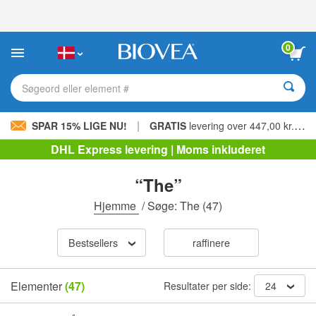
Bemærk:
Dette
websted
indeholder
0
et
tilgængelighedssystem.
Søgeord eller element #
|
SPAR 15% LIGE NU!
GRATIS
levering over 447,00 kr. »
DHL Express levering | Moms inkluderet
“The”
Hjemme
/
Søge: The
(47)
Bestsellers
raffinere
Elementer
(47)
Resultater per side:
24