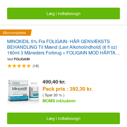
Læg i indkøbsvogn
Økonomipakke
MINOXIDIL 5% Fra FOLIGAIN- HÅR GENVÆKSTS
BEHANDLING Til Mænd (Lavt Alkoholindhold) (6 fl oz)
180ml 3 Måneders Forbrug + FOLIGAIN MOD HÅRTAB
120 Tabletter ØKONOMIPAKKE
Ved
FOLIGAIN
(18)
490,40 kr.
Pack pris : 392,30 kr.
( Spar 20 % )
MOMS inkluderet
Læg i indkøbsvogn