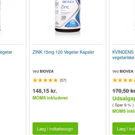
egetar
ZINK 15mg 120 Vegetar Kapsler
KVINDENS
vegetariske 
Ved
BIOVEA
Ved
BIOVEA
(57)
148,15 kr.
170,50 kr
Udsalgsp
MOMS inkluderet
( Spar 9 % )
MOMS inkl
Læg i indkøbsvogn
Læg i in