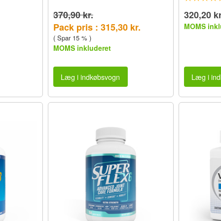
370,90 kr.
320,20 kr
Pack pris : 315,30 kr.
MOMS inkl
( Spar 15 % )
MOMS inkluderet
Læg i indkøbsvogn
Læg i in