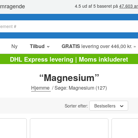
Ny
Tilbud
GRATIS
levering over 446,00 kr. »
Salg poster
DHL Express levering | Moms inkluderet
Værdipakker
“Magnesium”
Ophørsudsalg
Hjemme
/
Søge: Magnesium
(127)
Sorter efter:
Bestsellers