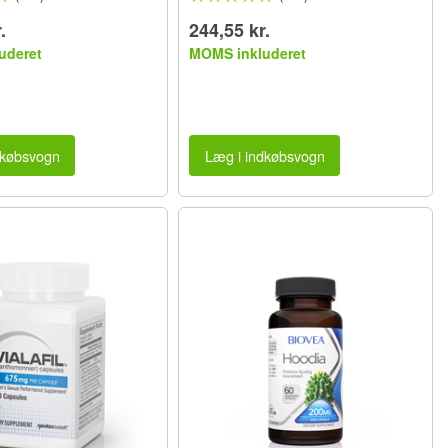
.
244,55 kr.
uderet
MOMS inkluderet
dkøbsvogn
Læg i indkøbsvogn