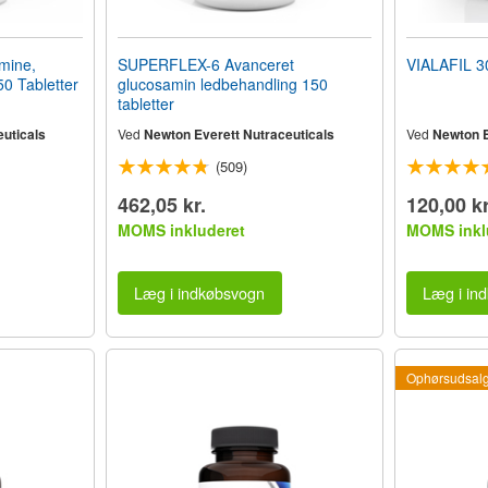
mine,
SUPERFLEX-6 Avanceret
VIALAFIL 3
0 Tabletter
glucosamin ledbehandling 150
tabletter
uticals
Ved
Newton Everett Nutraceuticals
Ved
Newton E
(509)
462,05 kr.
120,00 kr
MOMS inkluderet
MOMS inkl
Læg i indkøbsvogn
Læg i in
Ophørsudsal