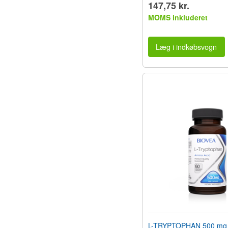
147,75 kr.
MOMS inkluderet
Læg i indkøbsvogn
L-TRYPTOPHAN 500 mg 