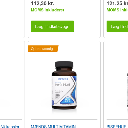
112,30 kr.
121,25 kr
MOMS inkluderet
MOMS inkl
Læg i indkøbsvogn
Læg i in
Ophørsudsalg
60 kapsler
MÆNDS MULTIVITAMIN
BISPEHUE 