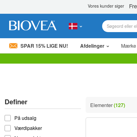
SPAR 15% LIGE NU!
Afdelinger
Mærke
Bemærk:
Dette
websted
indeholder
et
tilgængelighedssystem.
Tryk
Definer
på
Elementer
(127)
Control-
Definer
F11
På udsalg
for
at
Værdipakker
justere
hjemmesiden