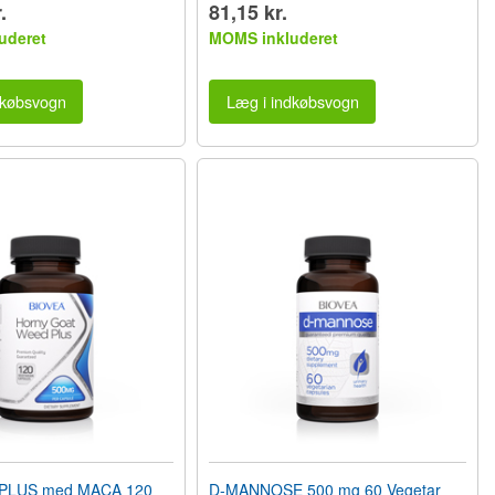
.
81,15 kr.
uderet
MOMS inkluderet
dkøbsvogn
Læg i indkøbsvogn
PLUS med MACA 120
D-MANNOSE 500 mg 60 Vegetar