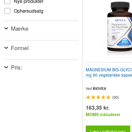
Nye produkter
til
synshandicappede,
Ophørsudsalg
der
bruger
en
Mærke
skærmlæser;
Tryk
på
Control-
Formel
F10
for
at
Pris:
åbne
MAGNESIUM BIS-GLYCI
en
mg 90 vegetariske kapsl
tilgængelighedsmenu.
Ved
BIOVEA
(30)
163,35 kr.
MOMS inkluderet
Læg i indkøbsvogn