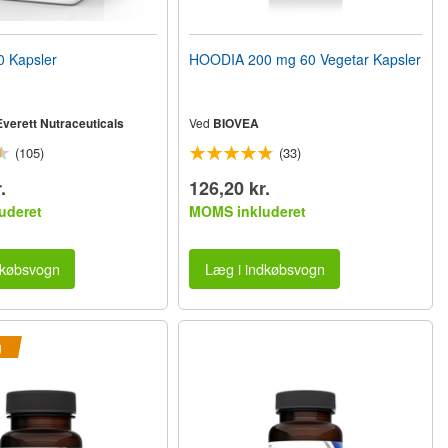
0 Kapsler
HOODIA 200 mg 60 Vegetar Kapsler
verett Nutraceuticals
Ved
BIOVEA
(105)
(33)
.
126,20 kr.
uderet
MOMS inkluderet
dkøbsvogn
Læg i indkøbsvogn
g