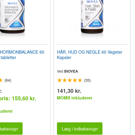
 HORMONBALANCE 60
HÅR, HUD OG NEGLE 60 Vegetar
tabletter
Kapsler
Ved
BIOVEA
(64)
(35)
.
141,30 kr.
ris: 155,60 kr.
MOMS inkluderet
uderet
dkøbsvogn
Læg i indkøbsvogn