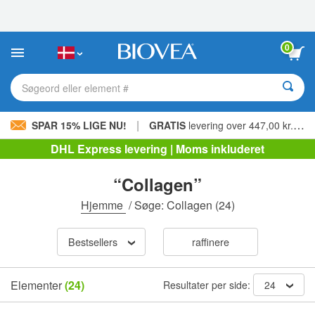
Bemærk:
Dette
websted
indeholder
0
et
tilgængelighedssystem.
Søgeord eller element #
|
SPAR 15% LIGE NU!
GRATIS
levering over 447,00 kr. »
DHL Express levering | Moms inkluderet
“Collagen”
Hjemme
/
Søge: Collagen
(24)
Bestsellers
raffinere
Elementer
(24)
Resultater per side:
24