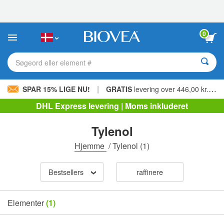
Bemærk:
Dette
websted
indeholder
0
et
tilgængelighedssystem.
Søgeord eller element #
|
SPAR 15% LIGE NU!
GRATIS
levering over 446,00 kr. »
DHL Express levering | Moms inkluderet
Tylenol
Hjemme
/
Tylenol
(1)
Bestsellers
raffinere
Elementer
(1)