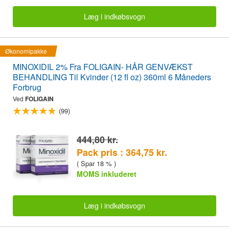
Læg i indkøbsvogn
Økonomipakke
MINOXIDIL 2% Fra FOLIGAIN- HÅR GENVÆKST
BEHANDLING Til Kvinder (12 fl oz) 360ml 6 Måneders
Forbrug
Ved
FOLIGAIN
(99)
444,80 kr.
Pack pris : 364,75 kr.
( Spar 18 % )
MOMS inkluderet
Læg i indkøbsvogn