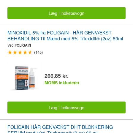
Læg i indkøbsvogn
MINOXIDIL 5% fra FOLIGAIN - HÅR GENVÆKST
BEHANDLING Til Mænd med 5% Trioxidil® (2oz) 59ml
Ved
FOLIGAIN
(145)
266,85 kr.
MOMS inkluderet
Læg i indkøbsvogn
FOLIGAIN HÅR GENVÆKST DHT BLOKKERING
SERUM med 12% Trichogen® (2 oz) 60 ml