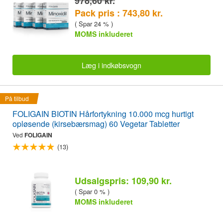
978,60 kr.
Pack pris : 743,80 kr.
( Spar 24 % )
MOMS inkluderet
Læg i indkøbsvogn
På tilbud
FOLIGAIN BIOTIN Hårfortykning 10.000 mcg hurtigt
opløsende (kirsebærsmag) 60 Vegetar Tabletter
Ved
FOLIGAIN
(13)
Udsalgspris: 109,90 kr.
( Spar 0 % )
MOMS inkluderet