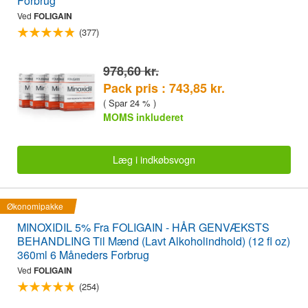
Forbrug
Ved
FOLIGAIN
(377)
978,60 kr.
Pack pris : 743,85 kr.
( Spar 24 % )
MOMS inkluderet
Læg i indkøbsvogn
Økonomipakke
MINOXIDIL 5% Fra FOLIGAIN - HÅR GENVÆKSTS
BEHANDLING Til Mænd (Lavt Alkoholindhold) (12 fl oz)
360ml 6 Måneders Forbrug
Ved
FOLIGAIN
(254)