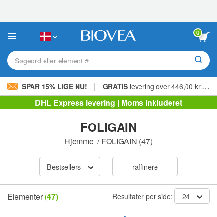
Bemærk:
Dette
websted
indeholder
0
et
tilgængelighedssystem.
Søgeord eller element #
|
SPAR 15% LIGE NU!
GRATIS
levering over 446,00 kr. »
DHL Express levering | Moms inkluderet
FOLIGAIN
Hjemme
/
FOLIGAIN
(47)
Bestsellers
raffinere
Elementer
(47)
Resultater per side:
24