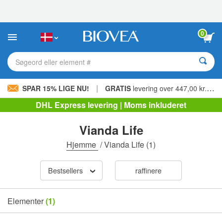
Bemærk:
Dette
websted
indeholder
0
et
tilgængelighedssystem.
Søgeord eller element #
|
SPAR 15% LIGE NU!
GRATIS
levering over 447,00 kr. »
DHL Express levering | Moms inkluderet
Vianda Life
Hjemme
/
Vianda Life
(1)
Bestsellers
raffinere
Elementer
(1)