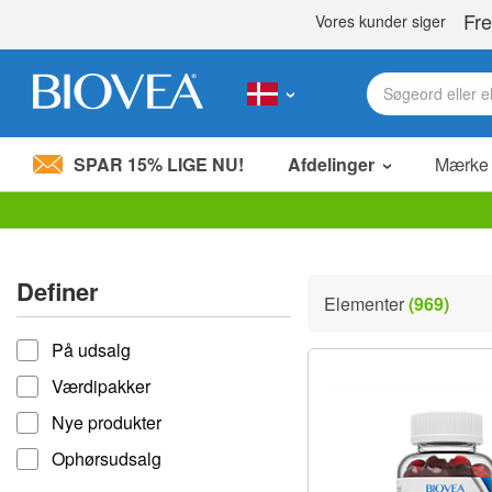
SPAR 15% LIGE NU!
Afdelinger
Mærke
Bemærk:
Dette
websted
Definer
indeholder
Elementer
(969)
et
Definer
tilgængelighedssystem.
Tryk
På udsalg
på
Værdipakker
Control-
F11
Nye produkter
for
at
Ophørsudsalg
justere
hjemmesiden