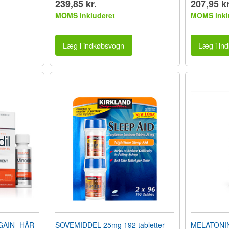
239,85 kr.
207,95 kr
MOMS inkluderet
MOMS inkl
Læg i indkøbsvogn
Læg i in
GAIN- HÅR
SOVEMIDDEL 25mg 192 tabletter
MELATONI