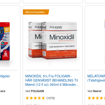
Økonomipakke
ftgeler
MINOXIDIL 5% Fra FOLIGAIN -
MELATONIN 
HÅR GENVÆKST BEHANDLING Til
(Tidsfrigive
Mænd (12 fl oz) 360ml 6 Måneders
Forbrug
care
Ved
FOLIGAIN
Ved
Natrol
(1372)