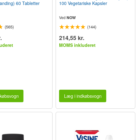
nding) 60 Tabletter
100 Vegetariske Kapsler
Ved
NOW
(565)
(144)
.
214,55 kr.
uderet
MOMS inkluderet
dkøbsvogn
Læg i indkøbsvogn