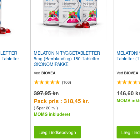
BLETTER
MELATONIN TYGGETABLETTER
MELATONIN
Tabletter
5mg (Bærblanding) 180 Tabletter
Tabletter (
ØKONOMIPAKKE
Ved
BIOVEA
Ved
BIOVEA
(106)
397,95 kr.
146,60 kr
Pack pris : 318,45 kr.
MOMS inkl
( Spar 20 % )
MOMS inkluderet
Læg i indkøbsvogn
Læg i in