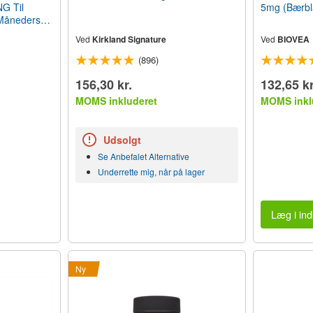
G Til
5mg (Bærbla
 Måneders
Ved
Kirkland Signature
Ved
BIOVEA
(896)
156,30 kr.
132,65 kr
MOMS inkluderet
MOMS inkl
Udsolgt
Se Anbefalet Alternative
Underrette mig, når på lager
Læg i in
Ny