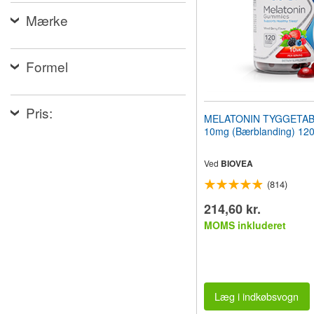
til
Mærke
synshandicappede,
der
bruger
en
Formel
skærmlæser;
Tryk
på
Control-
Pris:
MELATONIN TYGGETA
F10
10mg (Bærblanding) 120 
for
at
åbne
Ved
BIOVEA
en
tilgængelighedsmenu.
(814)
214,60 kr.
MOMS inkluderet
Læg i indkøbsvogn