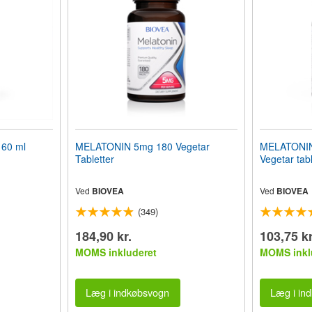
60 ml
MELATONIN 5mg 180 Vegetar
MELATONIN 
Tabletter
Vegetar tabl
Ved
BIOVEA
Ved
BIOVEA
(349)
184,90 kr.
103,75 kr
MOMS inkluderet
MOMS inkl
Læg i indkøbsvogn
Læg i in