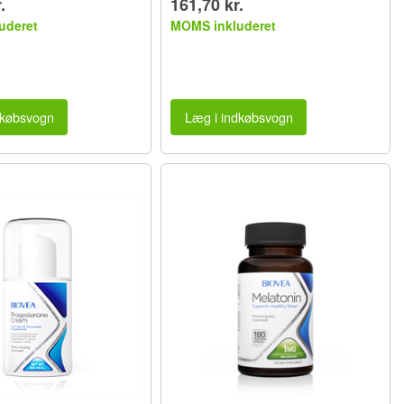
.
161,70 kr.
uderet
MOMS inkluderet
dkøbsvogn
Læg i indkøbsvogn