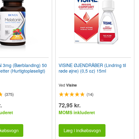
3mg (Bærblanding) 50
VISINE ØJENDRÅBER (Lindring til
etter (Hurtigtopløseligt)
røde øjne) (0,5 oz) 15ml
Ved
Visine
(375)
(14)
.
72,95 kr.
uderet
MOMS inkluderet
dkøbsvogn
Læg i indkøbsvogn