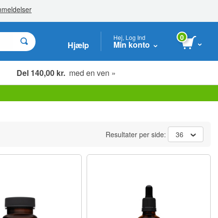
0
Hej, Log Ind
Min konto
Hjælp
Del 140,00 kr.
med en ven »
Resultater per side:
36