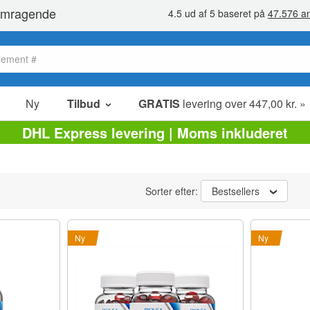
Ny
Tilbud
GRATIS
levering over 447,00 kr. »
Salg poster
DHL Express levering | Moms inkluderet
Værdipakker
Ophørsudsalg
Sorter efter:
Bestsellers
Ny
Ny