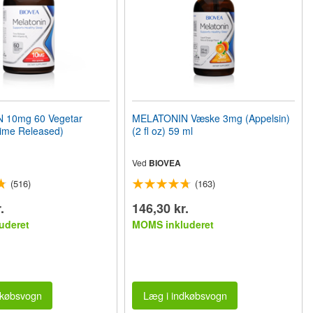
 10mg 60 Vegetar
MELATONIN Væske 3mg (Appelsin)
Time Released)
(2 fl oz) 59 ml
Ved
BIOVEA
(516)
(163)
.
146,30 kr.
uderet
MOMS inkluderet
dkøbsvogn
Læg i indkøbsvogn