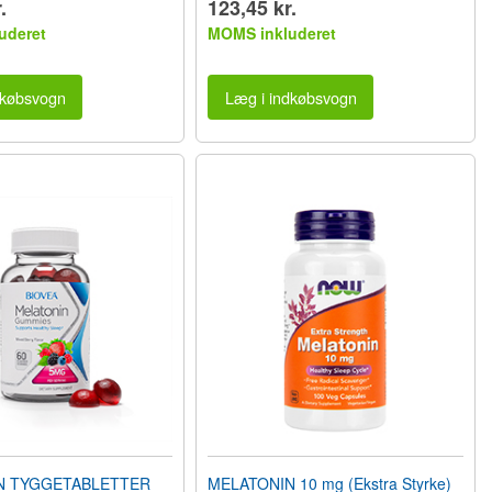
.
123,45 kr.
uderet
MOMS inkluderet
dkøbsvogn
Læg i indkøbsvogn
N TYGGETABLETTER
MELATONIN 10 mg (Ekstra Styrke)