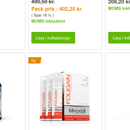
490,50 kr.
208,20 kr
Pack pris : 402,25 kr.
MOMS inkl
( Spar 18 % )
MOMS inkluderet
Læg i indkøbsvogn
Læg i in
Ny