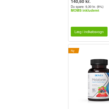
140,60 kr.
Du spare: 9,30 kr. (6%)
MOMS inkluderet
Læg i indkøbsvogn
Ny