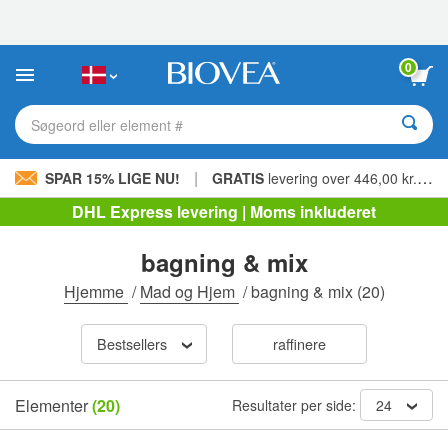
Bemærk:
Dette
websted
indeholder
0
et
tilgængelighedssystem.
Søgeord eller element #
|
SPAR 15% LIGE NU!
GRATIS
levering over 446,00 kr. »
DHL Express levering | Moms inkluderet
bagning & mix
Hjemme
/
Mad og Hjem
/
bagning & mix
(20)
Bestsellers
raffinere
Elementer
(20)
Resultater per side:
24