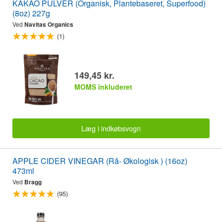
KAKAO PULVER (Organisk, Plantebaseret, Superfood)
(8oz) 227g
Ved
Navitas Organics
(1)
149,45 kr.
MOMS inkluderet
Læg i indkøbsvogn
APPLE CIDER VINEGAR (Rå- Økologisk ) (16oz)
473ml
Ved
Bragg
(95)