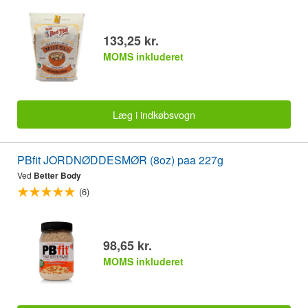
133,25 kr.
MOMS inkluderet
Læg i indkøbsvogn
PBfit JORDNØDDESMØR (8oz) paa 227g
Ved
Better Body
(6)
98,65 kr.
MOMS inkluderet