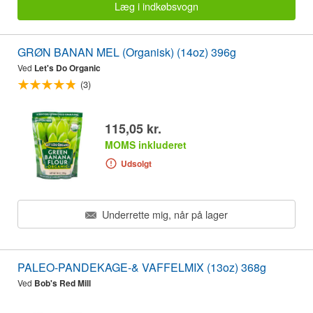
Læg i indkøbsvogn
GRØN BANAN MEL (Organisk) (14oz) 396g
Ved
Let's Do Organic
(3)
115,05 kr.
MOMS inkluderet
Udsolgt
Underrette mig, når på lager
PALEO-PANDEKAGE-& VAFFELMIX (13oz) 368g
Ved
Bob's Red Mill