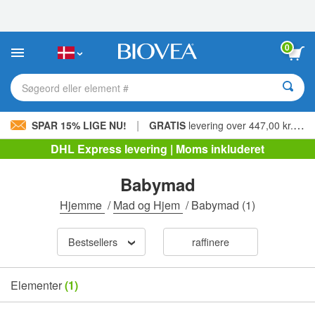
Bemærk:
Dette
websted
indeholder
0
et
tilgængelighedssystem.
Søgeord eller element #
|
SPAR 15% LIGE NU!
GRATIS
levering over 447,00 kr. »
DHL Express levering | Moms inkluderet
Babymad
Hjemme
/
Mad og Hjem
/
Babymad
(1)
Bestsellers
raffinere
Elementer
(1)