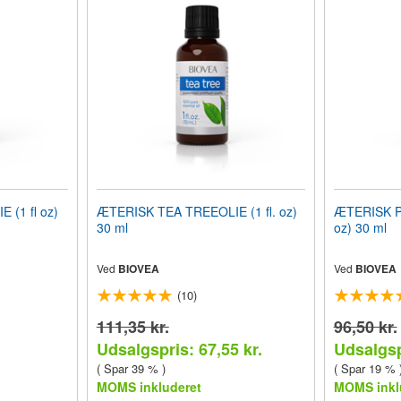
(1 fl oz)
ÆTERISK TEA TREEOLIE (1 fl. oz)
ÆTERISK P
30 ml
oz) 30 ml
Ved
BIOVEA
Ved
BIOVEA
(10)
111,35 kr.
96,50 kr.
Udsalgspris: 67,55 kr.
Udsalgsp
( Spar 39 % )
( Spar 19 % 
MOMS inkluderet
MOMS inkl