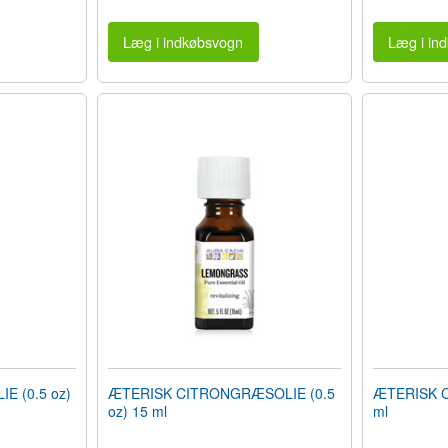
Læg i indkøbsvogn
Læg i in
E (0.5 oz)
ÆTERISK CITRONGRÆSOLIE (0.5
ÆTERISK CI
oz) 15 ml
ml