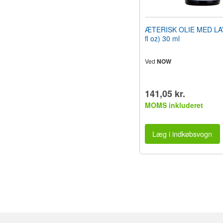
ÆTERISK OLIE MED LA
fl oz) 30 ml
Ved
NOW
141,05 kr.
MOMS inkluderet
Læg i indkøbsvogn