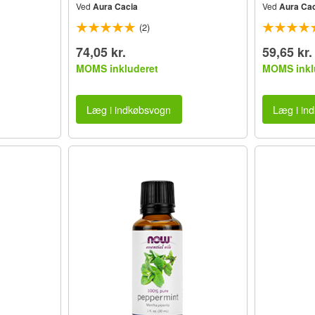
Ved
Aura Cacia
Ved
Aura Cac
(2)
74,05 kr.
59,65 kr.
MOMS inkluderet
MOMS inkl
Læg i indkøbsvogn
Læg i in