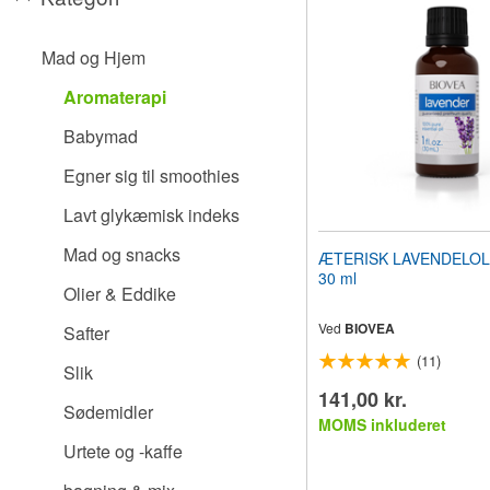
til
synshandicappede,
der
Mad og Hjem
bruger
en
Aromaterapi
skærmlæser;
Tryk
Babymad
på
Control-
Egner sig til smoothies
F10
for
Lavt glykæmisk indeks
at
åbne
Mad og snacks
ÆTERISK LAVENDELOLIE 
en
30 ml
tilgængelighedsmenu.
Olier & Eddike
Ved
BIOVEA
Safter
(11)
Slik
141,00 kr.
Sødemidler
MOMS inkluderet
Urtete og -kaffe