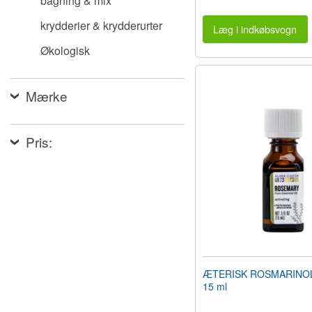
bagning & mix
krydderier & krydderurter
Læg i indkøbsvogn
Økologisk
Mærke
Pris:
ÆTERISK ROSMARINOLI
15 ml