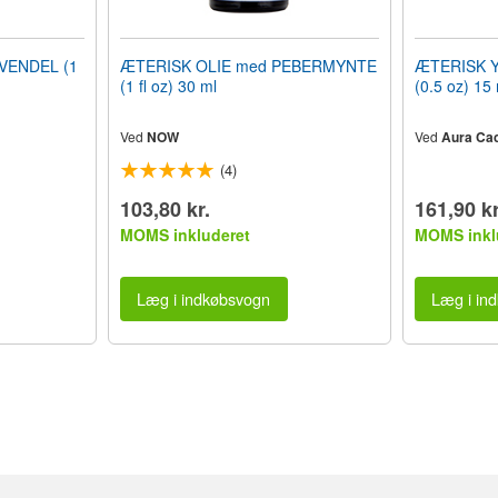
VENDEL (1
ÆTERISK OLIE med PEBERMYNTE
ÆTERISK Y
(1 fl oz) 30 ml
(0.5 oz) 15 
Ved
NOW
Ved
Aura Cac
(4)
103,80 kr.
161,90 kr
MOMS inkluderet
MOMS inkl
Læg i indkøbsvogn
Læg i in