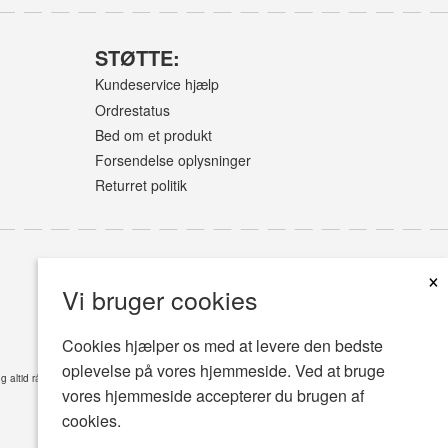
STØTTE:
Kundeservice hjælp
Ordrestatus
Bed om et produkt
Forsendelse oplysninger
Returret politik
×
Vi bruger cookies
Cookies hjælper os med at levere den bedste
oplevelse på vores hjemmeside. Ved at bruge
øg altid råd hos din læge eller en anden kvalificeret sundhedsplejer med eventuelle spørgsmål,
vores hjemmeside accepterer du brugen af
cookies.