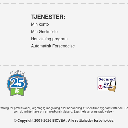
TJENESTER:
Min konto
Min Ønskeliste
Henvisning program
Automatisk Forsendelse
tning for professionel, lægefaglig rådgivning eller behandling af specifikke sygdomstilstande. S
som du måtte have om en medicinsk tilstand.
Læs hele ansvarsfraskrivelse
»
© Copyright 2001-2026 BIOVEA . Alle rettigheder forbeholdes.