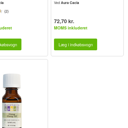
ia
Ved
Aura Cacia
(2)
72,70 kr.
uderet
MOMS inkluderet
dkøbsvogn
Læg i indkøbsvogn