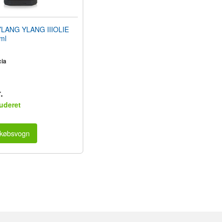
LANG YLANG IIIOLIE
ml
ia
.
uderet
dkøbsvogn