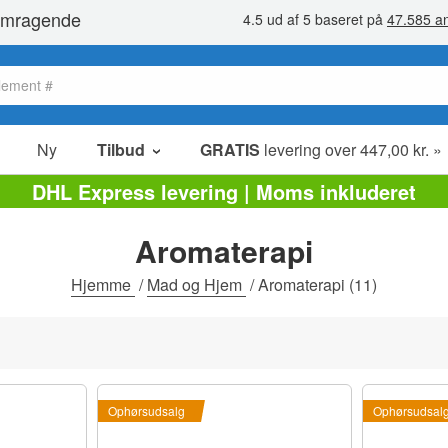
Ny
Tilbud
GRATIS
levering over 447,00 kr. »
Salg poster
DHL Express levering | Moms inkluderet
Værdipakker
Aromaterapi
Ophørsudsalg
Hjemme
/
Mad og Hjem
/
Aromaterapi
(11)
Ophørsudsalg
Ophørsudsal