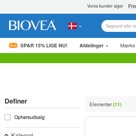
SPAR 15% LIGE NU!
Afdelinger
Mærke
Bemærk:
Dette
websted
indeholder
et
tilgængelighedssystem.
Tryk
Definer
på
Elementer
(11)
Control-
Definer
F11
Ophørsudsalg
for
at
justere
hjemmesiden
Kategori