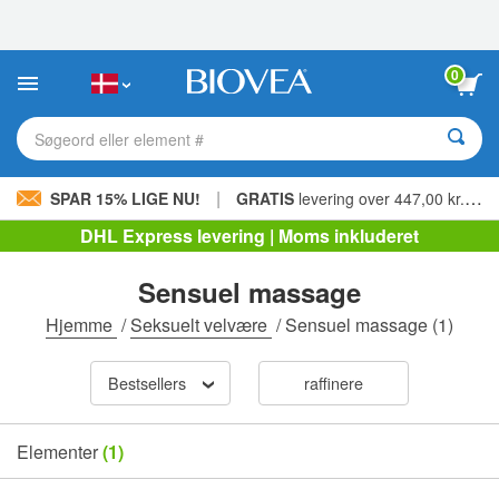
Bemærk:
Dette
websted
indeholder
0
et
tilgængelighedssystem.
Søgeord eller element #
|
SPAR 15% LIGE NU!
GRATIS
levering over 447,00 kr. »
DHL Express levering | Moms inkluderet
Sensuel massage
Hjemme
/
Seksuelt velvære
/
Sensuel massage
(1)
Bestsellers
raffinere
Elementer
(1)