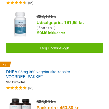
(85)
222,40 kr.
Udsalgspris: 191,65 kr.
( Spar 14 % )
MOMS inkluderet
Læg i indkøbsvogn
Ny
DHEA 25mg 360 vegetariske kapsler
VOORDEELPAKKET
Ved
EuroVital
(66)
533,90 kr.
Pack pris : 453,80 kr.