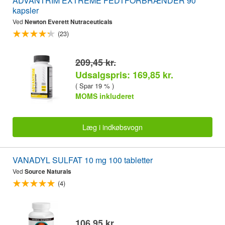
ADVANTRIM EXTREME FEDTFORBRÆNDER 90
kapsler
Ved
Newton Everett Nutraceuticals
(23)
209,45 kr.
Udsalgspris: 169,85 kr.
( Spar 19 % )
MOMS inkluderet
Læg i indkøbsvogn
VANADYL SULFAT 10 mg 100 tabletter
Ved
Source Naturals
(4)
106,95 kr.