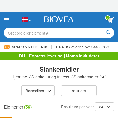
Bemærk:
Dette
websted
indeholder
0
et
tilgængelighedssystem.
Søgeord eller element #
|
SPAR 15% LIGE NU!
GRATIS
levering over 446,00 kr. »
DHL Express levering | Moms inkluderet
Slankemidler
Hjemme
/
Slankekur og fitness
/
Slankemidler
(56)
Bestsellers
raffinere
Elementer
(56)
Resultater per side:
24