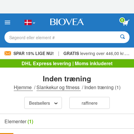
Bemærk:
Dette
websted
indeholder
0
et
tilgængelighedssystem.
Søgeord eller element #
|
SPAR 15% LIGE NU!
GRATIS
levering over 446,00 kr. »
DHL Express levering | Moms inkluderet
Inden træning
Hjemme
/
Slankekur og fitness
/
Inden træning
(1)
Bestsellers
raffinere
Elementer
(1)