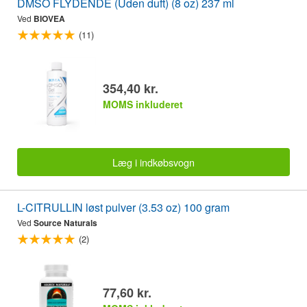
DMSO FLYDENDE (Uden duft) (8 oz) 237 ml
Ved
BIOVEA
(11)
354,40 kr.
MOMS inkluderet
Læg i indkøbsvogn
L-CITRULLIN løst pulver (3.53 oz) 100 gram
Ved
Source Naturals
(2)
77,60 kr.