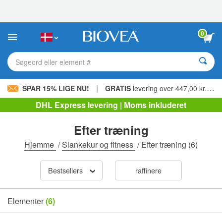
Bemærk:
Dette
websted
indeholder
0
et
tilgængelighedssystem.
Søgeord eller element #
|
SPAR 15% LIGE NU!
GRATIS
levering over 447,00 kr. »
DHL Express levering | Moms inkluderet
Efter træning
Hjemme
/
Slankekur og fitness
/
Efter træning
(6)
Bestsellers
raffinere
Elementer
(6)