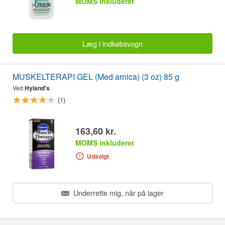
MOMS inkluderet
Læg i indkøbsvogn
MUSKELTERAPI GEL (Med arnica) (3 oz) 85 g
Ved
Hyland's
(1)
163,60 kr.
MOMS inkluderet
Udsolgt
Underrette mig, når på lager