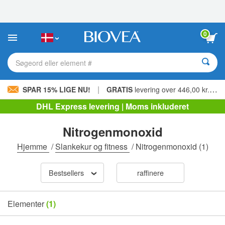
Bemærk:
Dette
websted
indeholder
0
et
tilgængelighedssystem.
Søgeord eller element #
|
SPAR 15% LIGE NU!
GRATIS
levering over 446,00 kr. »
DHL Express levering | Moms inkluderet
Nitrogenmonoxid
Hjemme
/
Slankekur og fitness
/
Nitrogenmonoxid
(1)
Bestsellers
raffinere
Elementer
(1)