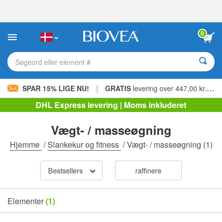
Bemærk:
Dette
websted
indeholder
0
et
tilgængelighedssystem.
Søgeord eller element #
|
SPAR 15% LIGE NU!
GRATIS
levering over 447,00 kr. »
DHL Express levering | Moms inkluderet
Vægt- / masseøgning
Hjemme
/
Slankekur og fitness
/
Vægt- / masseøgning
(1)
Bestsellers
raffinere
Elementer
(1)