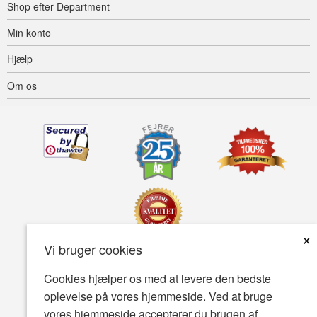
Shop efter Department
Min konto
Hjælp
Om os
×
Vi bruger cookies
Tilgængelighed
Betingelser for brug
Fortrolighedspolitik
Cookies hjælper os med at levere den bedste
oplevelse på vores hjemmeside. Ved at bruge
Sikkerhedspolitik
vores hjemmeside accepterer du brugen af