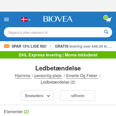
Bemærk:
Dette
websted
indeholder
0
et
tilgængelighedssystem.
Søgeord eller element #
|
SPAR 15% LIGE NU!
GRATIS
levering over 446,00 kr. »
DHL Express levering | Moms inkluderet
Ledbetændelse
Hjemme
/
personlig pleje
/
Smerte Og Feber
/
Ledbetændelse
(2)
Bestsellers
raffinere
Elementer
(2)