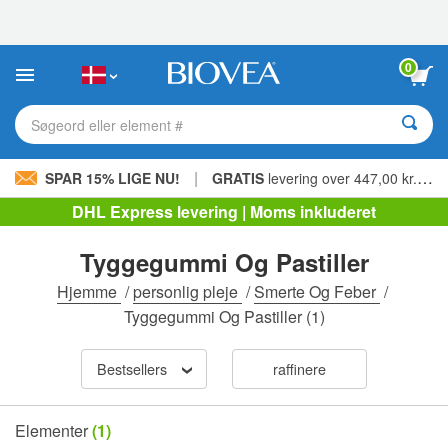
Bemærk:
Dette
websted
indeholder
0
et
tilgængelighedssystem.
Søgeord eller element #
|
SPAR 15% LIGE NU!
GRATIS
levering over 447,00 kr. »
DHL Express levering | Moms inkluderet
Tyggegummi Og Pastiller
Hjemme
/
personlig pleje
/
Smerte Og Feber
/
Tyggegummi Og Pastiller
(1)
Bestsellers
raffinere
Elementer
(1)