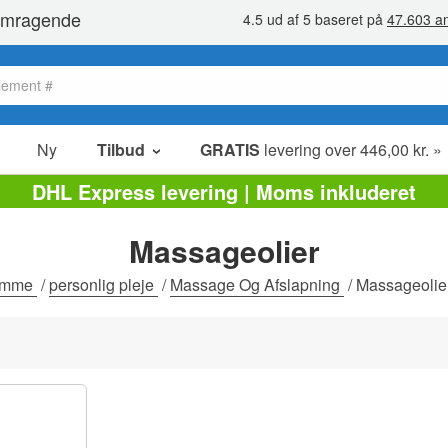
Ny
Tilbud
GRATIS
levering over 446,00 kr. »
Salg poster
DHL Express levering | Moms inkluderet
Værdipakker
Massageolier
Ophørsudsalg
emme
/
personlig pleje
/
Massage Og Afslapning
/
Massageolie