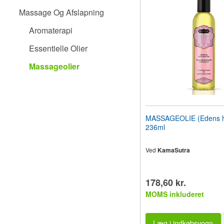
til
Massage Og Afslapning
synshandicappede,
der
Aromaterapi
bruger
en
Essentielle Olier
skærmlæser;
Tryk
Massageolier
på
Control-
F10
for
at
åbne
MASSAGEOLIE (Edens h
en
236ml
tilgængelighedsmenu.
Ved
KamaSutra
178,60 kr.
MOMS inkluderet
Læg i indkøbsvogn