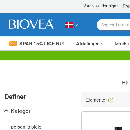
SPAR 15% LIGE NU!
Afdelinger
Mærke
Bemærk:
Dette
websted
indeholder
et
Hj
tilgængelighedssystem.
Tryk
Definer
på
Elementer
(1)
Control-
F11
Kategori
for
at
justere
personlig pleje
hjemmesiden