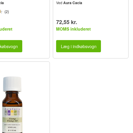
ia
Ved
Aura Cacia
(2)
72,55 kr.
uderet
MOMS inkluderet
dkøbsvogn
Læg i indkøbsvogn