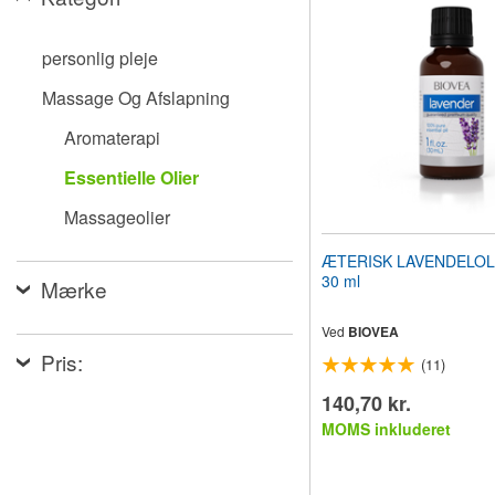
til
synshandicappede,
der
personlig pleje
bruger
en
Massage Og Afslapning
skærmlæser;
Tryk
Aromaterapi
på
Control-
Essentielle Olier
F10
for
Massageolier
at
åbne
ÆTERISK LAVENDELOLIE 
en
30 ml
Mærke
tilgængelighedsmenu.
Ved
BIOVEA
Pris:
(11)
140,70 kr.
MOMS inkluderet