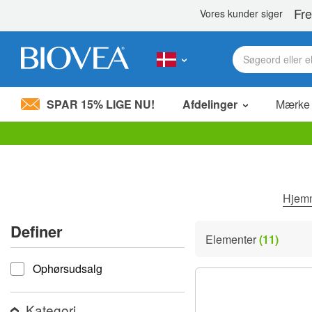
SPAR 15% LIGE NU!
Afdelinger
Mærke
Bemærk:
Dette
websted
indeholder
et
Hje
tilgængelighedssystem.
Tryk
Definer
på
Elementer
(11)
Control-
Definer
F11
Ophørsudsalg
for
at
justere
hjemmesiden
Kategori