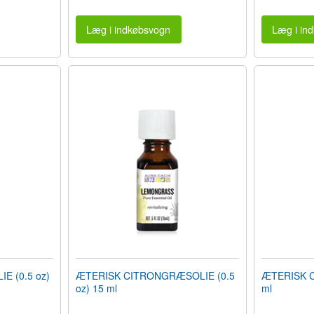
Læg i indkøbsvogn
Læg i in
E (0.5 oz)
ÆTERISK CITRONGRÆSOLIE (0.5
ÆTERISK CI
oz) 15 ml
ml