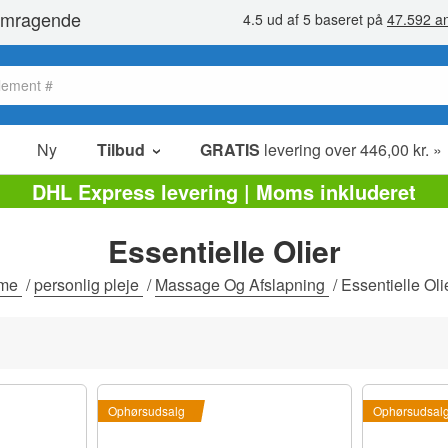
Ny
Tilbud
GRATIS
levering over 446,00 kr. »
Salg poster
DHL Express levering | Moms inkluderet
Værdipakker
Essentielle Olier
Ophørsudsalg
mme
/
personlig pleje
/
Massage Og Afslapning
/
Essentielle Oli
Ophørsudsalg
Ophørsudsal