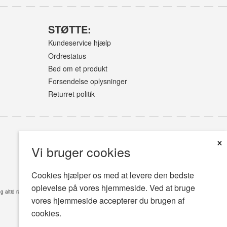
STØTTE:
Kundeservice hjælp
Ordrestatus
Bed om et produkt
Forsendelse oplysninger
Returret politik
×
Vi bruger cookies
Cookies hjælper os med at levere den bedste
oplevelse på vores hjemmeside. Ved at bruge
øg altid råd hos din læge eller en anden kvalificeret sundhedsplejer med eventuelle spørgsmål,
vores hjemmeside accepterer du brugen af
cookies.