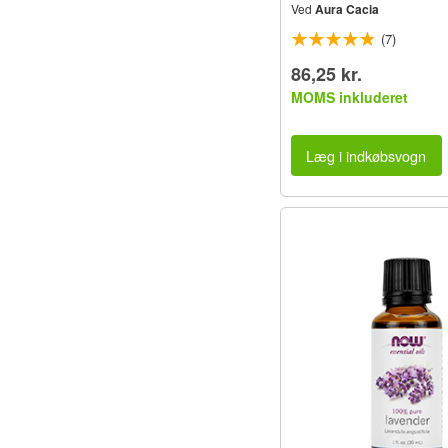
Ved
Aura Cacia
(7)
86,25 kr.
MOMS inkluderet
Læg i indkøbsvogn