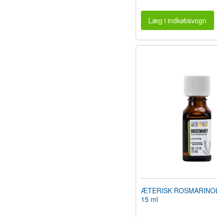
Læg i indkøbsvogn
ÆTERISK ROSMARINOLI
15 ml