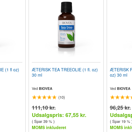
(1 fl oz)
ÆTERISK TEA TREEOLIE (1 fl. oz)
ÆTERISK P
30 ml
oz) 30 ml
Ved
BIOVEA
Ved
BIOVEA
(10)
111,10 kr.
96,25 kr.
Udsalgspris: 67,55 kr.
Udsalgsp
( Spar 39 % )
( Spar 19 % 
MOMS inkluderet
MOMS inkl