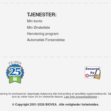
TJENESTER:
Min konto
Min Ønskeliste
Henvisning program
Automatisk Forsendelse
tning for professionel, lægefaglig rådgivning eller behandling af specifikke sygdomstilstande. S
som du måtte have om en medicinsk tilstand.
Læs hele ansvarsfraskrivelse
»
© Copyright 2001-2026 BIOVEA . Alle rettigheder forbeholdes.