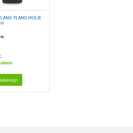
LANG YLANG IIIOLIE
ml
ia
.
uderet
dkøbsvogn