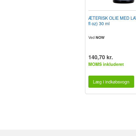
ÆTERISK OLIE MED LA
fl oz) 30 ml
Ved
NOW
140,70 kr.
MOMS inkluderet
Læg i indkøbsvogn