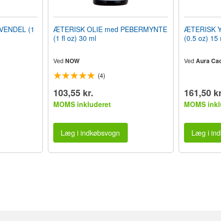
VENDEL (1
ÆTERISK OLIE med PEBERMYNTE
ÆTERISK Y
(1 fl oz) 30 ml
(0.5 oz) 15 
Ved
NOW
Ved
Aura Cac
(4)
103,55 kr.
161,50 kr
MOMS inkluderet
MOMS inkl
Læg i indkøbsvogn
Læg i in