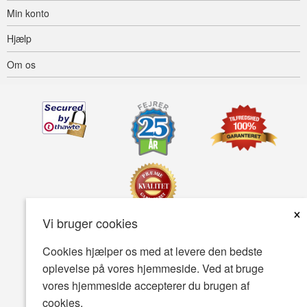
Min konto
Hjælp
Om os
×
Vi bruger cookies
Tilgængelighed
Betingelser for brug
Fortrolighedspolitik
Cookies hjælper os med at levere den bedste
oplevelse på vores hjemmeside. Ved at bruge
Sikkerhedspolitik
vores hjemmeside accepterer du brugen af
© Copyright 2001-2026 BIOVEA . Alle rettigheder forbeholdes.
cookies.