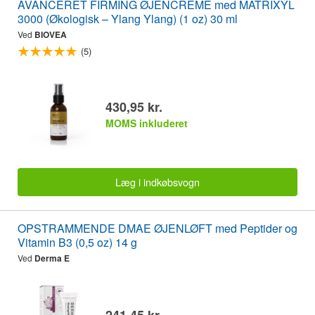
AVANCERET FIRMING ØJENCREME med MATRIXYL
3000 (Økologisk – Ylang Ylang) (1 oz) 30 ml
Ved
BIOVEA
(5)
430,95 kr.
MOMS inkluderet
Læg i indkøbsvogn
OPSTRAMMENDE DMAE ØJENLØFT med Peptider og
Vitamin B3 (0,5 oz) 14 g
Ved
Derma E
241,45 kr.