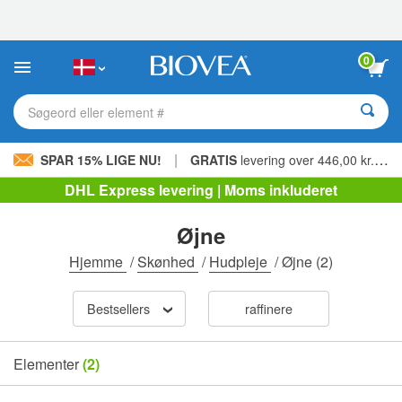
Bemærk:
Dette
websted
indeholder
0
et
tilgængelighedssystem.
Søgeord eller element #
|
SPAR 15% LIGE NU!
GRATIS
levering over 446,00 kr. »
DHL Express levering | Moms inkluderet
Øjne
Hjemme
/
Skønhed
/
Hudpleje
/
Øjne
(2)
Bestsellers
raffinere
Elementer
(2)