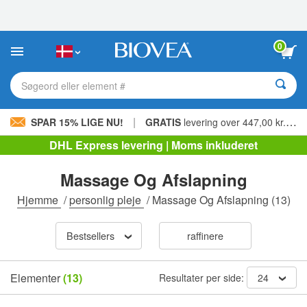
Bemærk:
Dette
websted
indeholder
0
et
tilgængelighedssystem.
Søgeord eller element #
|
SPAR 15% LIGE NU!
GRATIS
levering over 447,00 kr. »
DHL Express levering | Moms inkluderet
Massage Og Afslapning
Hjemme
/
personlig pleje
/
Massage Og Afslapning
(13)
Bestsellers
raffinere
Elementer
(13)
Resultater per side:
24