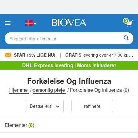
Bemærk:
Dette
websted
indeholder
0
et
tilgængelighedssystem.
Søgeord eller element #
|
SPAR 15% LIGE NU!
GRATIS
levering over 447,00 kr. »
DHL Express levering | Moms inkluderet
Forkølelse Og Influenza
Hjemme
/
personlig pleje
/
Forkølelse Og Influenza
(8)
Bestsellers
raffinere
Elementer
(8)