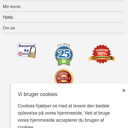
Min konto
Hjælp
Om os
×
Vi bruger cookies
Tilgængelighed
Betingelser for brug
Fortrolighedspolitik
Cookies hjælper os med at levere den bedste
oplevelse på vores hjemmeside. Ved at bruge
Sikkerhedspolitik
vores hjemmeside accepterer du brugen af
© Copyright 2001-2026 BIOVEA . Alle rettigheder forbeholdes.
cookies.