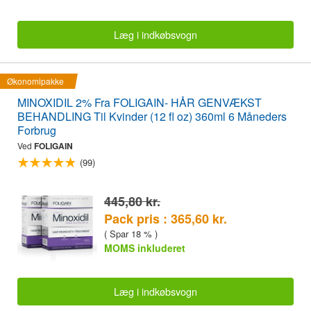
Læg i indkøbsvogn
Økonomipakke
MINOXIDIL 2% Fra FOLIGAIN- HÅR GENVÆKST
BEHANDLING Til Kvinder (12 fl oz) 360ml 6 Måneders
Forbrug
Ved
FOLIGAIN
(99)
445,80 kr.
Pack pris : 365,60 kr.
( Spar 18 % )
MOMS inkluderet
Læg i indkøbsvogn