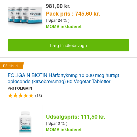
981,00 kr.
Pack pris : 745,60 kr.
( Spar 24 % )
MOMS inkluderet
Læg i indkøbsvogn
På tilbud
FOLIGAIN BIOTIN Hårfortykning 10.000 mcg hurtigt
opløsende (kirsebærsmag) 60 Vegetar Tabletter
Ved
FOLIGAIN
(13)
Udsalgspris: 111,50 kr.
( Spar 0 % )
MOMS inkluderet