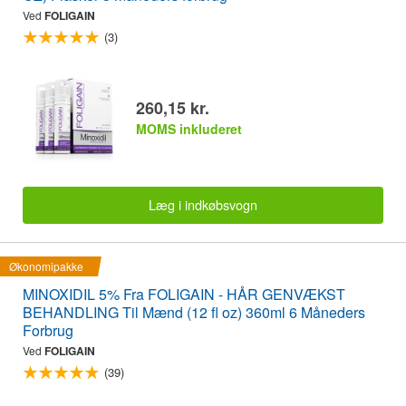
Ved
FOLIGAIN
(3)
260,15 kr.
MOMS inkluderet
Læg i indkøbsvogn
Økonomipakke
MINOXIDIL 5% Fra FOLIGAIN - HÅR GENVÆKST
BEHANDLING Til Mænd (12 fl oz) 360ml 6 Måneders
Forbrug
Ved
FOLIGAIN
(39)