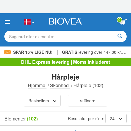
Bemærk:
Dette
websted
indeholder
0
et
tilgængelighedssystem.
Søgeord eller element #
|
SPAR 15% LIGE NU!
GRATIS
levering over 447,00 kr. »
DHL Express levering | Moms inkluderet
Hårpleje
Hjemme
/
Skønhed
/
Hårpleje
(102)
Bestsellers
raffinere
Elementer
(102)
Resultater per side:
24