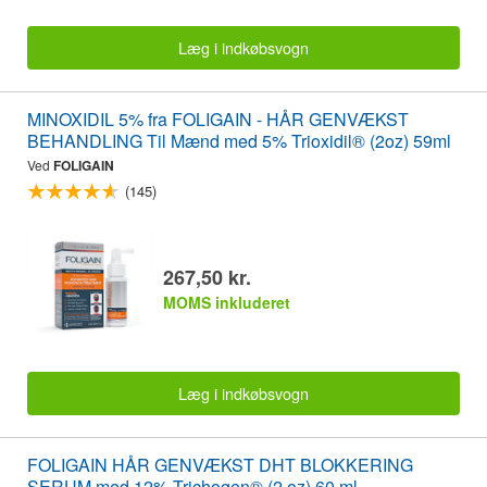
Læg i indkøbsvogn
MINOXIDIL 5% fra FOLIGAIN - HÅR GENVÆKST
BEHANDLING Til Mænd med 5% Trioxidil® (2oz) 59ml
Ved
FOLIGAIN
(145)
267,50 kr.
MOMS inkluderet
Læg i indkøbsvogn
FOLIGAIN HÅR GENVÆKST DHT BLOKKERING
SERUM med 12% Trichogen® (2 oz) 60 ml