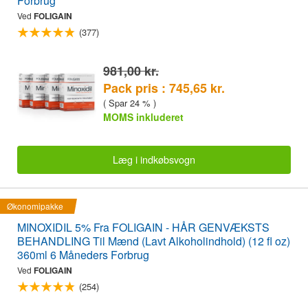
Forbrug
Ved
FOLIGAIN
(377)
981,00 kr.
Pack pris : 745,65 kr.
( Spar 24 % )
MOMS inkluderet
Læg i indkøbsvogn
Økonomipakke
MINOXIDIL 5% Fra FOLIGAIN - HÅR GENVÆKSTS
BEHANDLING Til Mænd (Lavt Alkoholindhold) (12 fl oz)
360ml 6 Måneders Forbrug
Ved
FOLIGAIN
(254)