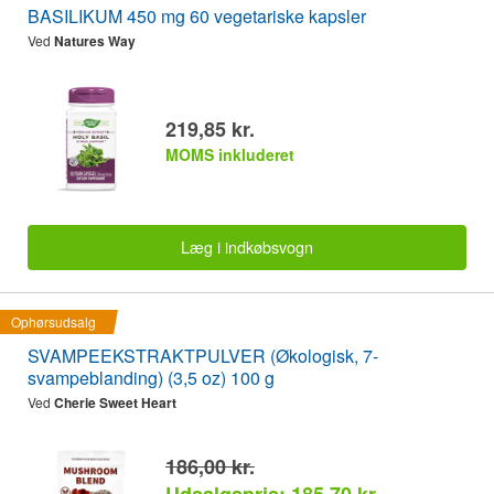
BASILIKUM 450 mg 60 vegetariske kapsler
Ved
Natures Way
219,85 kr.
MOMS inkluderet
Læg i indkøbsvogn
Ophørsudsalg
SVAMPEEKSTRAKTPULVER (Økologisk, 7-
svampeblanding) (3,5 oz) 100 g
Ved
Cherie Sweet Heart
186,00 kr.
Udsalgspris: 185,70 kr.