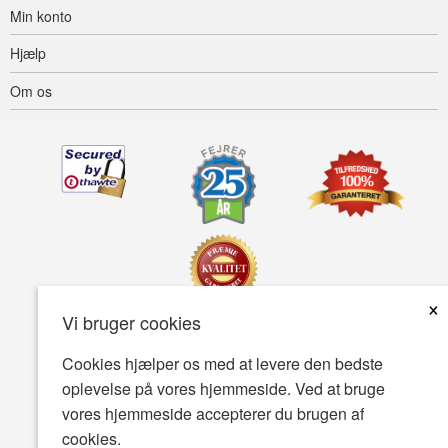
Min konto
Hjælp
Om os
×
Vi bruger cookies
Tilgængelighed
Betingelser for brug
Fortrolighedspolitik
Cookies hjælper os med at levere den bedste
oplevelse på vores hjemmeside. Ved at bruge
Sikkerhedspolitik
vores hjemmeside accepterer du brugen af
© Copyright 2001-2026 BIOVEA . Alle rettigheder forbeholdes.
cookies.