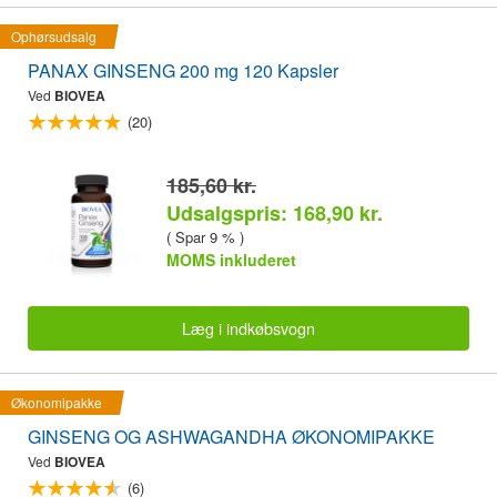
Ophørsudsalg
PANAX GINSENG 200 mg 120 Kapsler
Ved
BIOVEA
(20)
185,60 kr.
Udsalgspris: 168,90 kr.
( Spar 9 % )
MOMS inkluderet
Læg i indkøbsvogn
Økonomipakke
GINSENG OG ASHWAGANDHA ØKONOMIPAKKE
Ved
BIOVEA
(6)