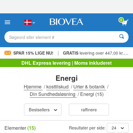
Bemærk:
Dette
websted
indeholder
0
et
tilgængelighedssystem.
Søgeord eller element #
|
SPAR 15% LIGE NU!
GRATIS
levering over 447,00 kr. »
DHL Express levering | Moms inkluderet
Energi
Hjemme
/
kosttilskud
/
Urter & botanik
/
Din Sundhedsløsning
/
Energi
(15)
Bestsellers
raffinere
Elementer
(15)
Resultater per side:
24