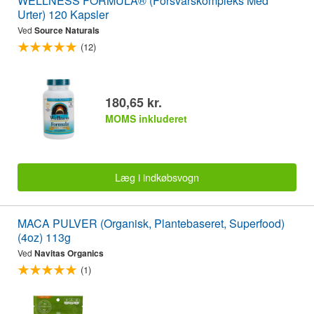
WELLNESS FORMULA® (Forsvarskompleks Med
Urter) 120 Kapsler
Ved
Source Naturals
(12)
180,65 kr.
MOMS inkluderet
Læg i indkøbsvogn
MACA PULVER (Organisk, Plantebaseret, Superfood)
(4oz) 113g
Ved
Navitas Organics
(1)