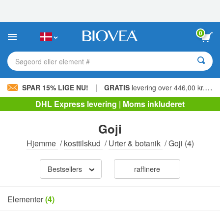
Bemærk:
Dette
websted
indeholder
0
et
tilgængelighedssystem.
Søgeord eller element #
|
SPAR 15% LIGE NU!
GRATIS
levering over 446,00 kr. »
DHL Express levering | Moms inkluderet
Goji
Hjemme
/
kosttilskud
/
Urter & botanik
/
Goji
(4)
Bestsellers
raffinere
Elementer
(4)