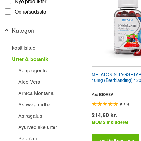
Nye produkter
til
synshandicappede,
Ophørsudsalg
der
bruger
en
Kategori
skærmlæser;
Tryk
på
kosttilskud
Control-
F10
Urter & botanik
for
at
Adaptogenic
åbne
MELATONIN TYGGETA
en
10mg (Bærblanding) 120 
Aloe Vera
tilgængelighedsmenu.
Arnica Montana
Ved
BIOVEA
Ashwagandha
(816)
214,60 kr.
Astragalus
MOMS inkluderet
Ayurvediske urter
Baldrian
Læg i indkøbsvogn