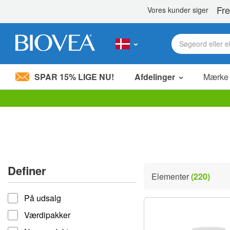
SPAR 15% LIGE NU!
Afdelinger
Mærke
Bemærk:
Dette
websted
indeholder
et
tilgængelighedssystem.
Tryk
Definer
på
Elementer
(220)
Control-
Definer
F11
På udsalg
for
at
Værdipakker
justere
hjemmesiden