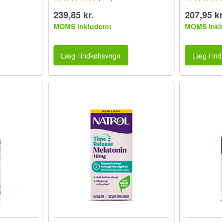
239,85 kr.
207,95 kr
MOMS inkluderet
MOMS inkl
Læg i indkøbsvogn
Læg i in