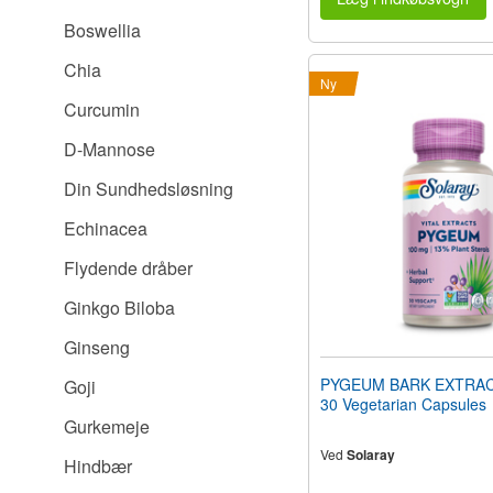
Boswellia
Chia
Ny
Curcumin
D-Mannose
Din Sundhedsløsning
Echinacea
Flydende dråber
Ginkgo Biloba
Ginseng
PYGEUM BARK EXTRAC
Goji
30 Vegetarian Capsules
Gurkemeje
Ved
Solaray
Hindbær