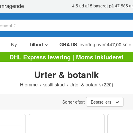
Ny
Tilbud
GRATIS
levering over 447,00 kr. »
Salg poster
DHL Express levering | Moms inkluderet
Værdipakker
Urter & botanik
Ophørsudsalg
Hjemme
/
kosttilskud
/
Urter & botanik
(220)
Sorter efter:
Bestsellers