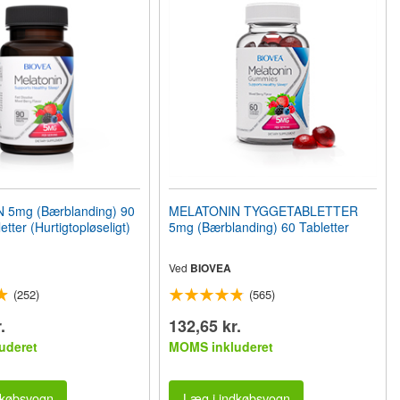
5mg (Bærblanding) 90
MELATONIN TYGGETABLETTER
etter (Hurtigtopløseligt)
5mg (Bærblanding) 60 Tabletter
Ved
BIOVEA
(252)
(565)
.
132,65 kr.
uderet
MOMS inkluderet
dkøbsvogn
Læg i indkøbsvogn