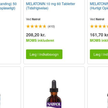
anding) 50
MELATONIN 10 mg 60 Tabletter
MELATONIN 
opløseligt)
(Tidsfrigivelse)
(Hurtigt Opl
Ved
Natrol
Ved
Natrol
(410)
208,20 kr.
161,70 kr
MOMS inkluderet
MOMS inkl
Læg i indkøbsvogn
Læg i in