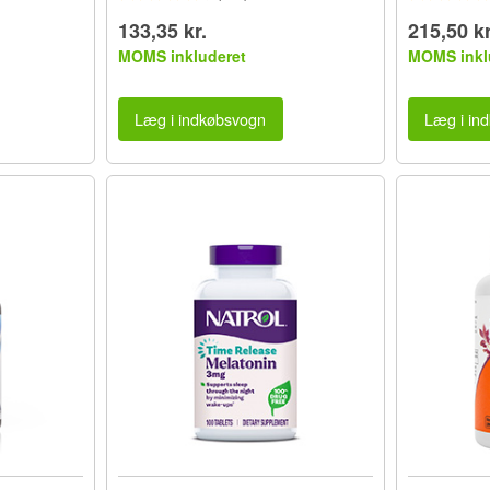
133,35 kr.
215,50 kr
MOMS inkluderet
MOMS inkl
Læg i indkøbsvogn
Læg i in