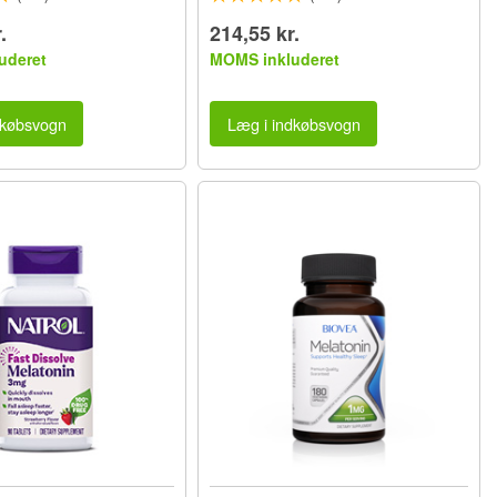
.
214,55 kr.
uderet
MOMS inkluderet
dkøbsvogn
Læg i indkøbsvogn