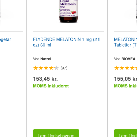
getar
FLYDENDE MELATONIN 1 mg (2 fl
MELATONIN
oz) 60 ml
Tabletter (
Ved
Natrol
Ved
BIOVEA
(97)
153,45 kr.
155,05 kr
MOMS inkluderet
MOMS inkl
Læg i indkøbsvogn
Læg i in