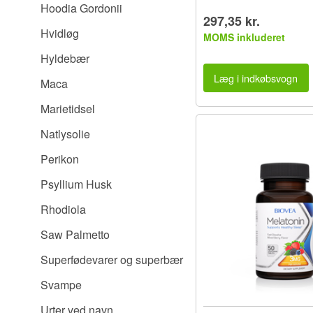
Hoodia Gordonii
297,35 kr.
Hvidløg
MOMS inkluderet
Hyldebær
Læg i indkøbsvogn
Maca
Marietidsel
Natlysolie
Perikon
Psyllium Husk
Rhodiola
Saw Palmetto
Superfødevarer og superbær
Svampe
Urter ved navn