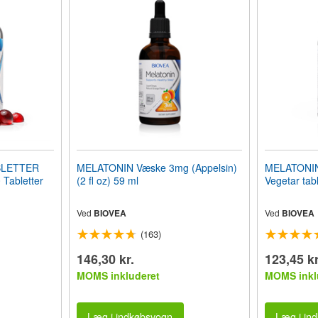
BLETTER
MELATONIN Væske 3mg (Appelsin)
MELATONIN 
Tabletter
(2 fl oz) 59 ml
Vegetar tabl
Ved
BIOVEA
Ved
BIOVEA
(163)
146,30 kr.
123,45 kr
MOMS inkluderet
MOMS inkl
Læg i indkøbsvogn
Læg i in