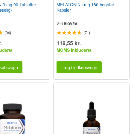
3 mg 90 Tabletter
MELATONIN 1mg 180 Vegetar
øselig)
Kapsler
Ved
BIOVEA
(94)
(71)
.
118,55 kr.
uderet
MOMS inkluderet
dkøbsvogn
Læg i indkøbsvogn