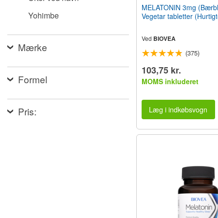
MELATONIN 3mg (Bærbl
Yohimbe
Vegetar tabletter (Hurtigt
Ved
BIOVEA
Mærke
(375)
103,75 kr.
Formel
MOMS inkluderet
Læg i indkøbsvogn
Pris: