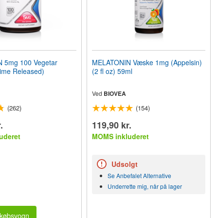
 5mg 100 Vegetar
MELATONIN Væske 1mg (Appelsin)
Time Released)
(2 fl oz) 59ml
Ved
BIOVEA
(262)
(154)
.
119,90 kr.
uderet
MOMS inkluderet
Udsolgt
Se Anbefalet Alternative
Underrette mig, når på lager
dkøbsvogn