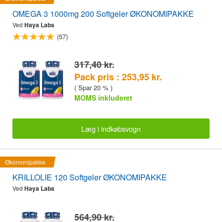
OMEGA 3 1000mg 200 Softgeler ØKONOMIPAKKE
Ved
Haya Labs
(57)
317,40 kr.
Pack pris : 253,95 kr.
( Spar 20 % )
MOMS inkluderet
Læg i indkøbsvogn
Økonomipakke
KRILLOLIE 120 Softgeler ØKONOMIPAKKE
Ved
Haya Labs
564,90 kr.