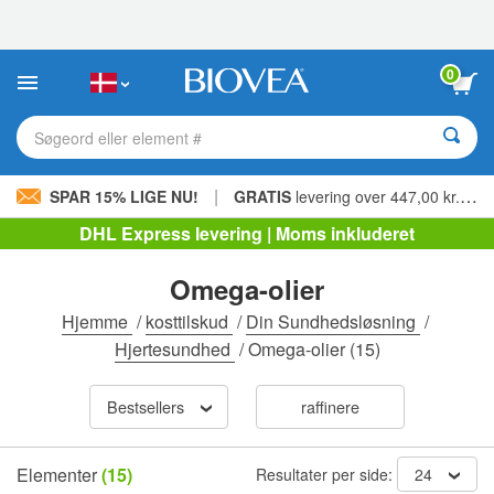
Bemærk:
Dette
websted
indeholder
0
et
tilgængelighedssystem.
Søgeord eller element #
|
SPAR 15% LIGE NU!
GRATIS
levering over 447,00 kr. »
DHL Express levering | Moms inkluderet
Omega-olier
Hjemme
/
kosttilskud
/
Din Sundhedsløsning
/
Hjertesundhed
/
Omega-olier
(15)
Bestsellers
raffinere
Elementer
(15)
Resultater per side:
24