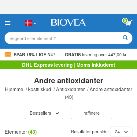
Bemærk:
Dette
websted
indeholder
0
et
tilgængelighedssystem.
Søgeord eller element #
|
SPAR 15% LIGE NU!
GRATIS
levering over 447,00 kr. »
DHL Express levering | Moms inkluderet
Andre antioxidanter
Hjemme
/
kosttilskud
/
Antioxidanter
/
Andre antioxidanter
(43)
Bestsellers
raffinere
Elementer
(43)
Resultater per side:
24