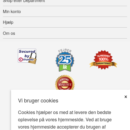
Shop efter Department
Min konto
Hjælp
Om os
×
Vi bruger cookies
Tilgængelighed
Betingelser for brug
Fortrolighedspolitik
Cookies hjælper os med at levere den bedste
oplevelse på vores hjemmeside. Ved at bruge
Sikkerhedspolitik
vores hjemmeside accepterer du brugen af