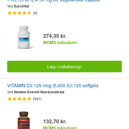
Ved
EuroVital
(6)
274,35 kr.
MOMS inkluderet
Læg i indkøbsvogn
VITAMIN D3 125 mcg (5,000 IU) 120 softgels
Ved
Newton Everett Nutraceuticals
(541)
132,70 kr.
MOMS inkluderet