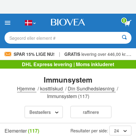
Bemærk:
Dette
websted
indeholder
0
et
tilgængelighedssystem.
Søgeord eller element #
|
SPAR 15% LIGE NU!
GRATIS
levering over 446,00 kr. »
DHL Express levering | Moms inkluderet
Immunsystem
Hjemme
/
kosttilskud
/
Din Sundhedsløsning
/
Immunsystem
(117)
Bestsellers
raffinere
Elementer
(117)
Resultater per side:
24