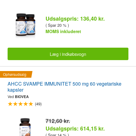
Udsalgspris: 136,40 kr.
( Spar 20 % )
MOMS inkluderet
Læg i indkøbsvogn
Ophørsudsalg
AHCC SVAMPE IMMUNITET 500 mg 60 vegetariske
kapsler
Ved
BIOVEA
(49)
712,60 kr.
Udsalgspris: 614,15 kr.
( Spar 14 % )