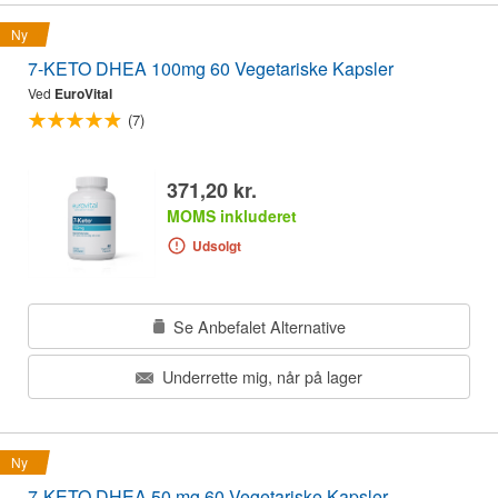
Ny
7-KETO DHEA 100mg 60 Vegetariske Kapsler
Ved
EuroVital
(7)
371,20 kr.
MOMS inkluderet
Udsolgt
Se Anbefalet Alternative
Underrette mig, når på lager
Ny
7-KETO DHEA 50 mg 60 Vegetariske Kapsler