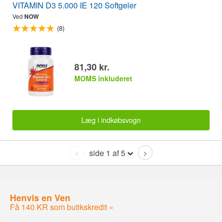
VITAMIN D3 5.000 IE 120 Softgeler
Ved
NOW
(8)
81,30 kr.
MOMS inkluderet
Læg i indkøbsvogn
side 1 af 5
<
>
Henvis en Ven
Få 140 KR som butikskredit »