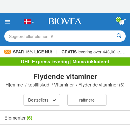
Bemærk:
Dette
websted
indeholder
0
et
tilgængelighedssystem.
Søgeord eller element #
|
SPAR 15% LIGE NU!
GRATIS
levering over 446,00 kr. »
DHL Express levering | Moms inkluderet
Flydende vitaminer
Hjemme
/
kosttilskud
/
Vitaminer
/
Flydende vitaminer
(6)
Bestsellers
raffinere
Elementer
(6)