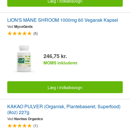
Læg i indkøbsvogn
LION'S MANE SHROOM 1000mg 60 Vegansk Kapsel
Ved
MycoGenix
(5)
246,75 kr.
MOMS inkluderet
Læg i indkøbsvogn
KAKAO PULVER (Organisk, Plantebaseret, Superfood)
(8oz) 227g
Ved
Navitas Organics
(1)