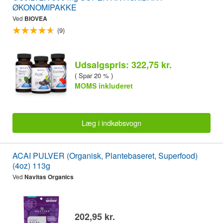
ØKONOMIPAKKE
Ved
BIOVEA
(9)
Udsalgspris: 322,75 kr.
( Spar 20 % )
MOMS inkluderet
Læg i indkøbsvogn
ACAI PULVER (Organisk, Plantebaseret, Superfood)
(4oz) 113g
Ved
Navitas Organics
202,95 kr.