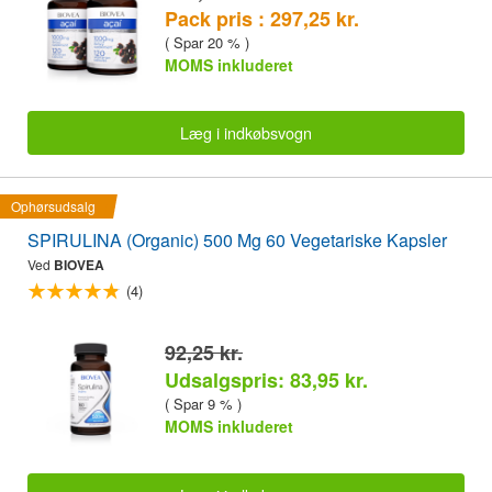
Pack pris : 297,25 kr.
( Spar 20 % )
MOMS inkluderet
Læg i indkøbsvogn
Ophørsudsalg
SPIRULINA (Organic) 500 Mg 60 Vegetariske Kapsler
Ved
BIOVEA
(4)
92,25 kr.
Udsalgspris: 83,95 kr.
( Spar 9 % )
MOMS inkluderet