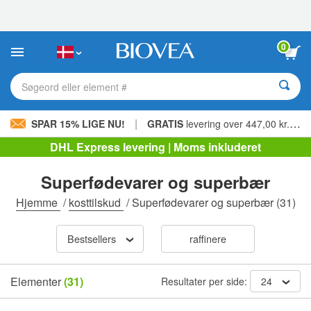
Bemærk:
Dette
websted
indeholder
0
et
tilgængelighedssystem.
Søgeord eller element #
|
SPAR 15% LIGE NU!
GRATIS
levering over 447,00 kr. »
DHL Express levering | Moms inkluderet
Superfødevarer og superbær
Hjemme
/
kosttilskud
/
Superfødevarer og superbær
(31)
Bestsellers
raffinere
Elementer
(31)
Resultater per side:
24