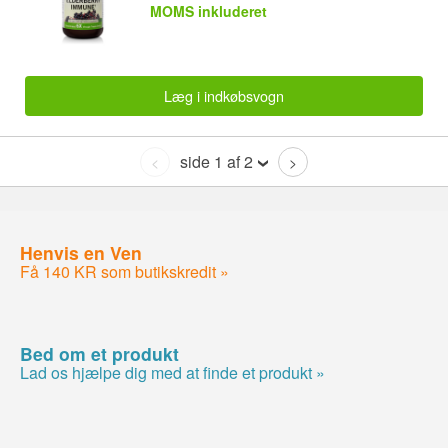
MOMS inkluderet
Læg i indkøbsvogn
side 1 af 2
<
>
Henvis en Ven
Få 140 KR som butikskredit »
Bed om et produkt
Lad os hjælpe dig med at finde et produkt »