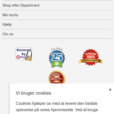
Shop efter Department
Min konto
Hjælp
Om os
×
Vi bruger cookies
Tilgængelighed
Betingelser for brug
Fortrolighedspolitik
Cookies hjælper os med at levere den bedste
oplevelse på vores hjemmeside. Ved at bruge
Sikkerhedspolitik