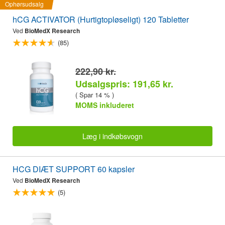
Ophørsudsalg
hCG ACTIVATOR (Hurtigtopløseligt) 120 Tabletter
Ved
BioMedX Research
(85)
222,90 kr.
Udsalgspris: 191,65 kr.
( Spar 14 % )
MOMS inkluderet
Læg i indkøbsvogn
HCG DIÆT SUPPORT 60 kapsler
Ved
BioMedX Research
(5)