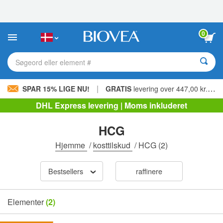
Bemærk:
Dette
websted
indeholder
0
et
tilgængelighedssystem.
Søgeord eller element #
|
SPAR 15% LIGE NU!
GRATIS
levering over 447,00 kr. »
DHL Express levering | Moms inkluderet
HCG
Hjemme
/
kosttilskud
/
HCG
(2)
Bestsellers
raffinere
Elementer
(2)