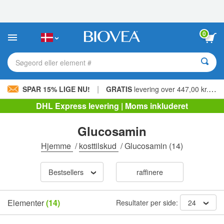
Bemærk:
Dette
websted
indeholder
0
et
tilgængelighedssystem.
Søgeord eller element #
|
SPAR 15% LIGE NU!
GRATIS
levering over 447,00 kr. »
DHL Express levering | Moms inkluderet
Glucosamin
Hjemme
/
kosttilskud
/
Glucosamin
(14)
Bestsellers
raffinere
Elementer
(14)
Resultater per side:
24