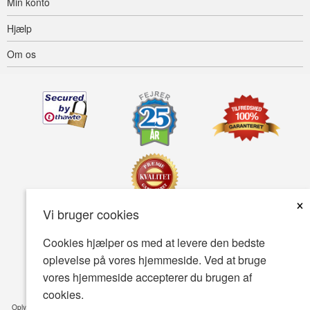
Min konto
Hjælp
Om os
×
Vi bruger cookies
Tilgængelighed
Betingelser for brug
Fortrolighedspolitik
Cookies hjælper os med at levere den bedste
oplevelse på vores hjemmeside. Ved at bruge
Sikkerhedspolitik
vores hjemmeside accepterer du brugen af
© Copyright 2001-2026 BIOVEA . Alle rettigheder forbeholdes.
cookies.
Oplysningerne på denne hjemmeside er kun beregnet til din generelle viden og er ikke en