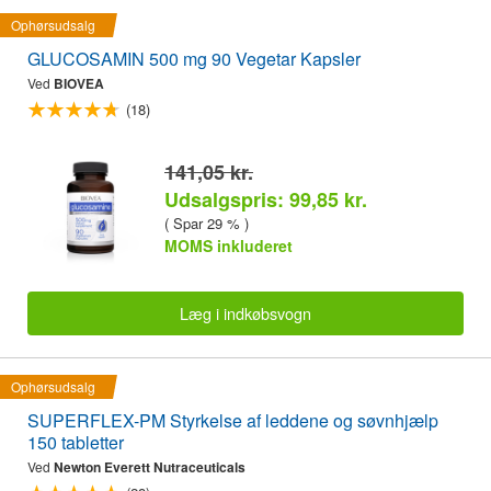
Ophørsudsalg
GLUCOSAMIN 500 mg 90 Vegetar Kapsler
Ved
BIOVEA
(18)
141,05 kr.
Udsalgspris: 99,85 kr.
( Spar 29 % )
MOMS inkluderet
Læg i indkøbsvogn
Ophørsudsalg
SUPERFLEX-PM Styrkelse af leddene og søvnhjælp
150 tabletter
Ved
Newton Everett Nutraceuticals