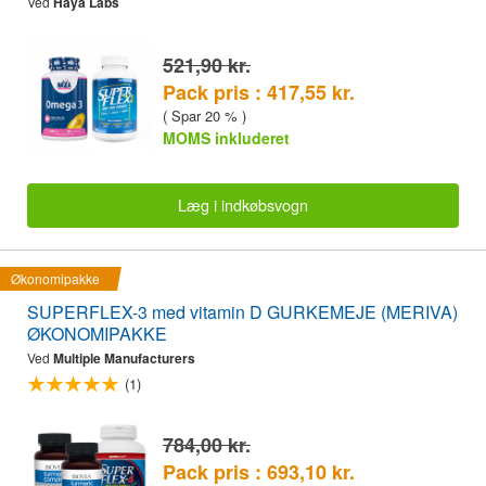
Ved
Haya Labs
521,90 kr.
Pack pris : 417,55 kr.
( Spar 20 % )
MOMS inkluderet
Læg i indkøbsvogn
Økonomipakke
SUPERFLEX-3 med vitamin D GURKEMEJE (MERIVA)
ØKONOMIPAKKE
Ved
Multiple Manufacturers
(1)
784,00 kr.
Pack pris : 693,10 kr.