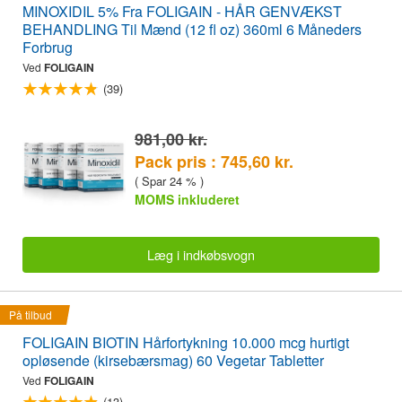
MINOXIDIL 5% Fra FOLIGAIN - HÅR GENVÆKST
BEHANDLING Til Mænd (12 fl oz) 360ml 6 Måneders
Forbrug
Ved
FOLIGAIN
(39)
981,00 kr.
Pack pris : 745,60 kr.
( Spar 24 % )
MOMS inkluderet
Læg i indkøbsvogn
På tilbud
FOLIGAIN BIOTIN Hårfortykning 10.000 mcg hurtigt
opløsende (kirsebærsmag) 60 Vegetar Tabletter
Ved
FOLIGAIN
(13)