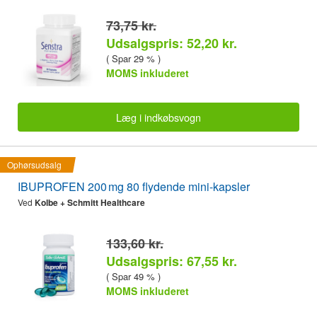
73,75 kr.
Udsalgspris: 52,20 kr.
( Spar 29 % )
MOMS inkluderet
Læg i indkøbsvogn
Ophørsudsalg
IBUPROFEN 200 mg 80 flydende mini-kapsler
Ved
Kolbe + Schmitt Healthcare
133,60 kr.
Udsalgspris: 67,55 kr.
( Spar 49 % )
MOMS inkluderet