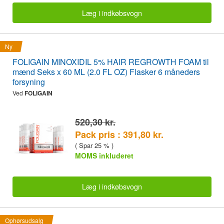
Læg i indkøbsvogn
Ny
FOLIGAIN MINOXIDIL 5% HAIR REGROWTH FOAM til
mænd Seks x 60 ML (2.0 FL OZ) Flasker 6 måneders
forsyning
Ved
FOLIGAIN
520,30 kr.
Pack pris : 391,80 kr.
( Spar 25 % )
MOMS inkluderet
Læg i indkøbsvogn
Ophørsudsalg