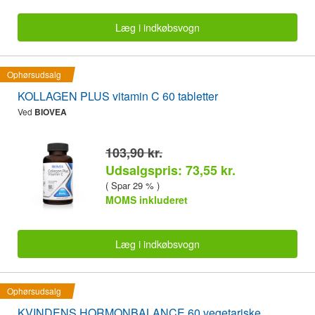
Læg i indkøbsvogn
Ophørsudsalg
KOLLAGEN PLUS vitamin C 60 tabletter
Ved
BIOVEA
103,90 kr.
Udsalgspris: 73,55 kr.
( Spar 29 % )
MOMS inkluderet
Læg i indkøbsvogn
Ophørsudsalg
KVINDENS HORMONBALANCE 60 vegetariske