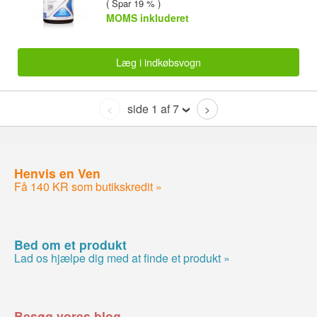
( Spar 19 % )
MOMS inkluderet
Læg i indkøbsvogn
side 1 af 7
<
>
Henvis en Ven
Få 140 KR som butikskredit »
Bed om et produkt
Lad os hjælpe dig med at finde et produkt »
Besøg vores blog