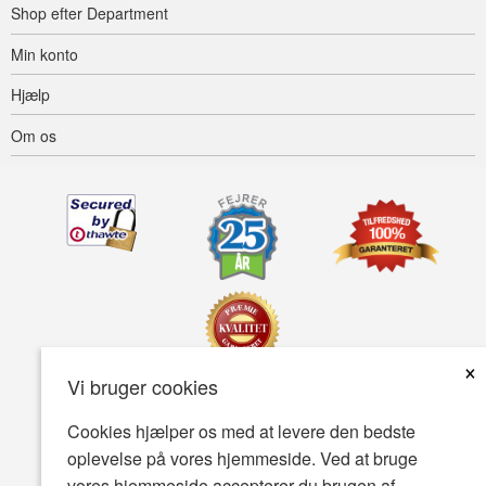
Shop efter Department
Min konto
Hjælp
Om os
×
Vi bruger cookies
Tilgængelighed
Betingelser for brug
Fortrolighedspolitik
Cookies hjælper os med at levere den bedste
oplevelse på vores hjemmeside. Ved at bruge
Sikkerhedspolitik
vores hjemmeside accepterer du brugen af