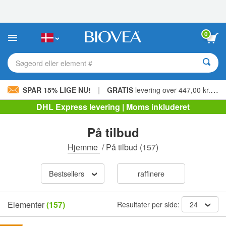
Bemærk:
Dette
websted
indeholder
0
et
tilgængelighedssystem.
Søgeord eller element #
|
SPAR 15% LIGE NU!
GRATIS
levering over 447,00 kr. »
DHL Express levering | Moms inkluderet
På tilbud
Hjemme
/
På tilbud
(157)
Bestsellers
raffinere
Elementer
(157)
Resultater per side:
24