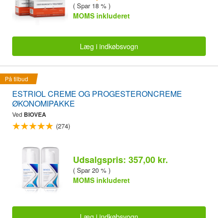
( Spar 18 % )
MOMS inkluderet
Læg i indkøbsvogn
På tilbud
ESTRIOL CREME OG PROGESTERONCREME
ØKONOMIPAKKE
Ved
BIOVEA
(274)
Udsalgspris: 357,00 kr.
( Spar 20 % )
MOMS inkluderet
Læg i indkøbsvogn