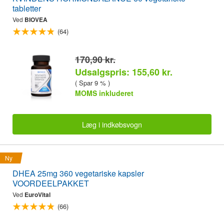
tabletter
Ved
BIOVEA
(64)
170,90 kr.
Udsalgspris: 155,60 kr.
( Spar 9 % )
MOMS inkluderet
Læg i indkøbsvogn
Ny
DHEA 25mg 360 vegetariske kapsler
VOORDEELPAKKET
Ved
EuroVital
(66)