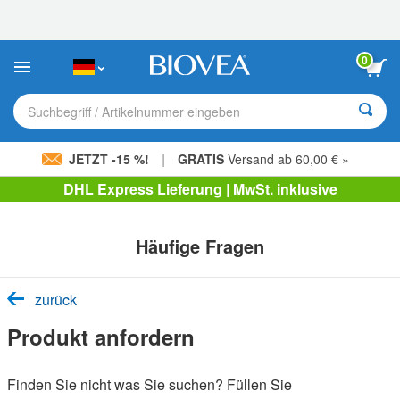
Bitte
beachten
Sie:
Diese
0
Website
enthält
ein
Suchbegriff / Artikelnummer eingeben
Barrierefreiheitssystem.
|
JETZT -15 %!
GRATIS
Versand ab 60,00 € »
DHL Express Lieferung | MwSt. inklusive
Häufige Fragen
zurück
Produkt anfordern
Finden Sie nicht was Sie suchen? Füllen Sie