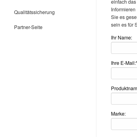
einfach das
Website
an
Informieren
Qualitätssicherung
Sehbehinderte
Sie es ges
anzupassen,
sein es für 
die
Partner-Seite
einen
Bildschirmleser
Ihr Name:
verwenden;
Drücken
Sie
Strg-
Ihre E-Mail:
F10,
um
ein
Eingabehilfemenü
zu
Produktnam
öffnen.
Marke: