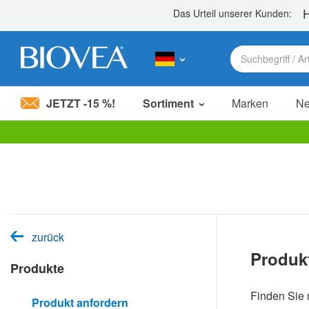
JETZT -15 %!
Sortiment
Marken
N
Bitte
beachten
Sie:
Diese
Website
enthält
ein
Barrierefreiheitssystem.
zurück
Drücken
Produk
Sie
Produkte
Strg-
F11,
um
Finden Sie 
Produkt anfordern
die