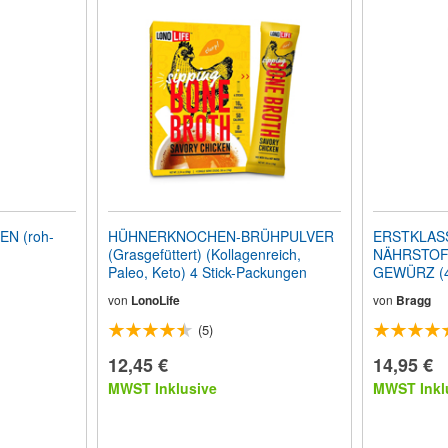
N (roh-
HÜHNERKNOCHEN-BRÜHPULVER
ERSTKLAS
(Grasgefüttert) (Kollagenreich,
NÄHRSTOF
Paleo, Keto) 4 Stick-Packungen
GEWÜRZ (4
von
LonoLife
von
Bragg
(5)
12,45 €
14,95 €
MWST Inklusive
MWST Inkl