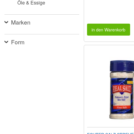
Öle & Essige
Marken
in den Warenkorb
Form