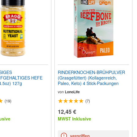
SIGES
RINDERKNOCHEN-BRÜHPULVER
FGEHALTIGES HEFE
(Grasgefüttert) (Kollagenreich,
.5oz) 127g
Paleo, Keto) 4 Stick-Packungen
von
LonoLife
(19)
(7)
12,45 €
usive
MWST Inklusive
vergriffen