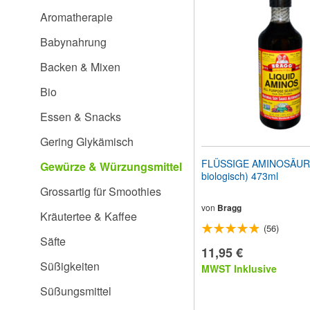
Website
Aromatherapie
an
Sehbehinderte
Babynahrung
anzupassen,
die
Backen & Mixen
einen
Bildschirmleser
Bio
verwenden;
Drücken
Essen & Snacks
Sie
Strg-
Gering Glykämisch
F10,
um
FLÜSSIGE AMINOSÄURE
Gewürze & Würzungsmittel
ein
biologisch) 473ml
Eingabehilfemenü
Grossartig für Smoothies
zu
öffnen.
von
Bragg
Kräutertee & Kaffee
(56)
Säfte
11,95 €
Süßigkeiten
MWST Inklusive
Süßungsmittel