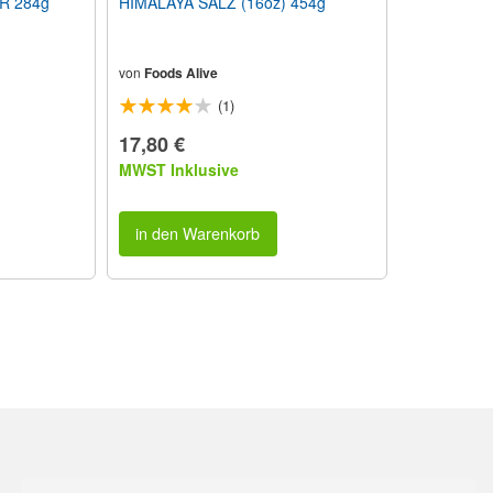
R 284g
HIMALAYA SALZ (16oz) 454g
von
Foods Alive
(1)
17,80 €
MWST Inklusive
in den Warenkorb