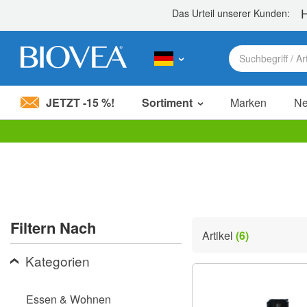
JETZT -15 %!
Sortiment
Marken
N
Bitte
beachten
Sie:
Diese
Website
enthält
ein
Filtern Nach
Barrierefreiheitssystem.
Artikel
(6)
Drücken
Sie
Kategorien
Strg-
F11,
um
Essen & Wohnen
die