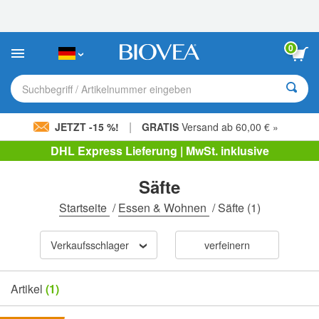
Bitte
beachten
Sie:
Diese
0
Website
enthält
ein
Suchbegriff / Artikelnummer eingeben
Barrierefreiheitssystem.
|
JETZT -15 %!
GRATIS
Versand ab 60,00 € »
DHL Express Lieferung | MwSt. inklusive
Säfte
Startseite
/
Essen & Wohnen
/
Säfte
(1)
Verkaufsschlager
verfeinern
Artikel
(1)