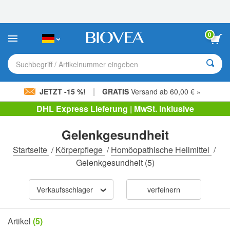
Bitte
beachten
Sie:
Diese
0
Website
enthält
ein
Suchbegriff / Artikelnummer eingeben
Barrierefreiheitssystem.
|
JETZT -15 %!
GRATIS
Versand ab 60,00 € »
DHL Express Lieferung | MwSt. inklusive
Gelenkgesundheit
Startseite
/
Körperpflege
/
Homöopathische Heilmittel
/
Gelenkgesundheit
(5)
Verkaufsschlager
verfeinern
Artikel
(5)