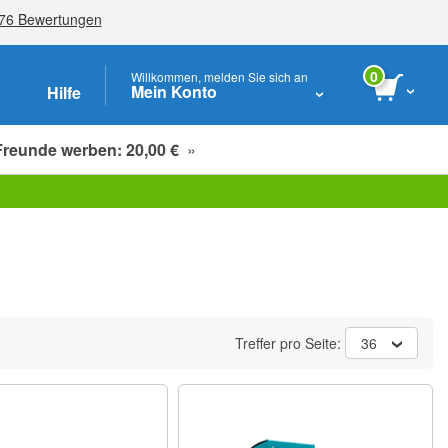
0
Willkommen, melden Sie sich an
Mein Konto
Hilfe
Freunde werben: 20,00 €
»
Studenten, Senioren & Pflegekräfte
Treffer pro Seite:
36