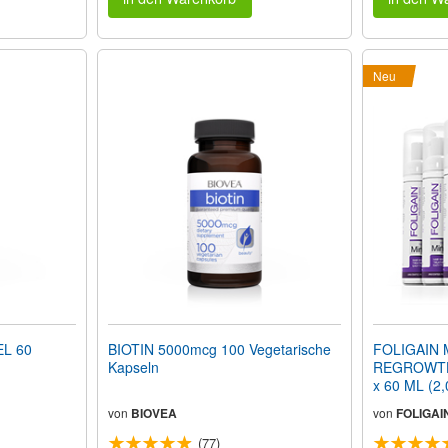
Neu
L 60
BIOTIN 5000mcg 100 Vegetarische
FOLIGAIN 
Kapseln
REGROWTH 
x 60 ML (2,
Monatsvorr
von
BIOVEA
von
FOLIGAI
(77)