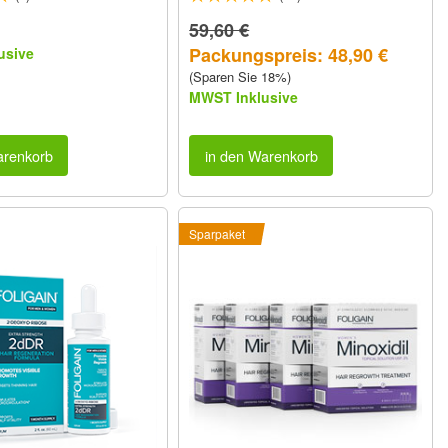
59,60 €
Packungspreis: 48,90 €
usive
(Sparen Sie 18%)
MWST Inklusive
arenkorb
in den Warenkorb
Sparpaket