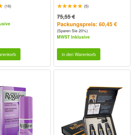
473ml
(16)
(5)
75,55 €
Packungspreis: 60,45 €
usive
(Sparen Sie 20%)
MWST Inklusive
arenkorb
in den Warenkorb