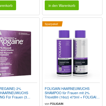
arenkorb
in den Warenkorb
Sparpaket
REGAINE) 2%
FOLIGAIN HAARNEUWUCHS
L HAARNEUWUCHS
SHAMPOO für Frauen mit 2%
G Für Frauen (3
Trioxidil® (16oz) 473ml + FOLIGAIN
kung)
HAARNEUWUCHS SPÜLUNG für
von
FOLIGAIN
Frauen mit 2% Trioxidil® (16oz)