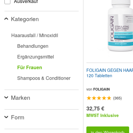
Ausverkauf
Website
an
Sehbehinderte
Kategorien
anzupassen,
die
einen
Haarausfall / Minoxidil
Bildschirmleser
verwenden;
Behandlungen
Drücken
Sie
Ergänzungsmittel
Strg-
F10,
Für Frauen
um
FOLIGAIN GEGEN HAA
ein
120 Tabletten
Shampoos & Conditioner
Eingabehilfemenü
zu
öffnen.
von
FOLIGAIN
Marken
(365)
32,75 €
MWST Inklusive
Form
in den Warenkorb