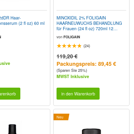
2dDR Haar-
MINOXIDIL 2% FOLIGAIN
nsserum (2 fl oz) 60 ml
HAARNEUWUCHS BEHANDLUNG
für Frauen (24 fl oz) 720ml 12
Monatspackung
N
von
FOLIGAIN
(24)
119,20 €
Packungspreis: 89,45 €
usive
(Sparen Sie 25%)
MWST Inklusive
arenkorb
in den Warenkorb
Neu