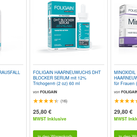
RAUSFALL
FOLIGAIN HAARNEUWUCHS DHT
MINOXIDIL
BLOCKER SERUM mit 12%
HAARNEU
Trichogen® (2 oz) 60 ml
für Frauen (
Monatspac
von
FOLIGAIN
von
FOLIGAI
(16)
25,80 €
29,80 €
MWST Inklusive
MWST Inkl
in den Warenkorb
in den W