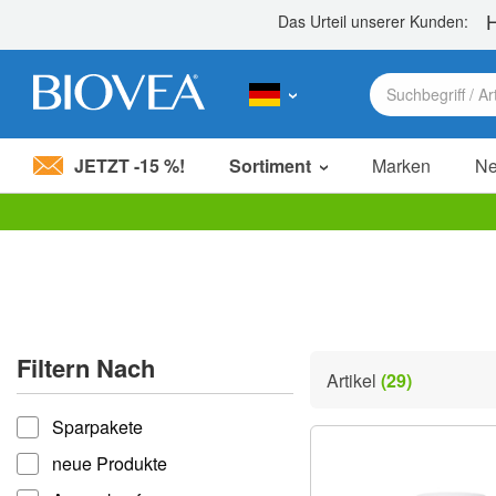
JETZT -15 %!
Sortiment
Marken
N
Bitte
beachten
Sie:
Diese
Website
enthält
ein
Filtern Nach
Barrierefreiheitssystem.
Artikel
(29)
Drücken
filtern nach
Sie
Sparpakete
Strg-
F11,
neue Produkte
um
die