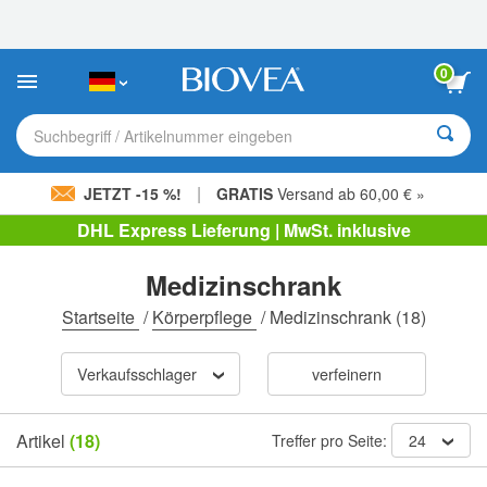
Bitte
beachten
Sie:
Diese
0
Website
enthält
ein
Suchbegriff / Artikelnummer eingeben
Barrierefreiheitssystem.
|
JETZT -15 %!
GRATIS
Versand ab 60,00 € »
DHL Express Lieferung | MwSt. inklusive
Medizinschrank
Startseite
/
Körperpflege
/
Medizinschrank
(18)
Verkaufsschlager
verfeinern
Artikel
(18)
Treffer pro Seite:
24