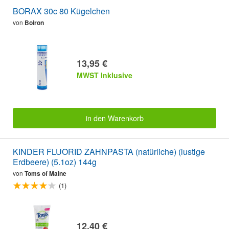
BORAX 30c 80 Kügelchen
von
Boiron
13,95 €
MWST Inklusive
in den Warenkorb
KINDER FLUORID ZAHNPASTA (natürliche) (lustige
Erdbeere) (5.1oz) 144g
von
Toms of Maine
(1)
12,40 €